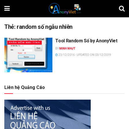
Thẻ:
random số ngẫu nhiên
Tool Random Số by AnonyViet
PHẦN MỀM MÁY TÍNH
BY
MINH NHỰT
23/12/2016 - UPDATED ON 03/12/2019
Liên hệ Quảng Cáo