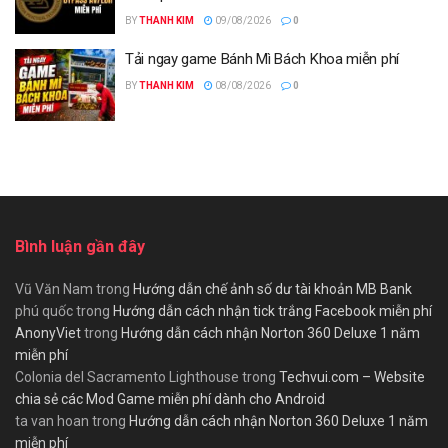
BY
THANH KIM
09/08/2026
0
Tải ngay game Bánh Mì Bách Khoa miễn phí
BY
THANH KIM
08/08/2026
0
Bình luận gần đây
Vũ Văn Nam
trong
Hướng dẫn chế ảnh số dư tài khoản MB Bank
phú quốc
trong
Hướng dẫn cách nhận tick trắng Facebook miễn phí
AnonyViet
trong
Hướng dẫn cách nhận Norton 360 Deluxe 1 năm
miễn phí
Colonia del Sacramento Lighthouse
trong
Techvui.com – Website
chia sẻ các Mod Game miễn phí dành cho Android
ta van hoan
trong
Hướng dẫn cách nhận Norton 360 Deluxe 1 năm
miễn phí