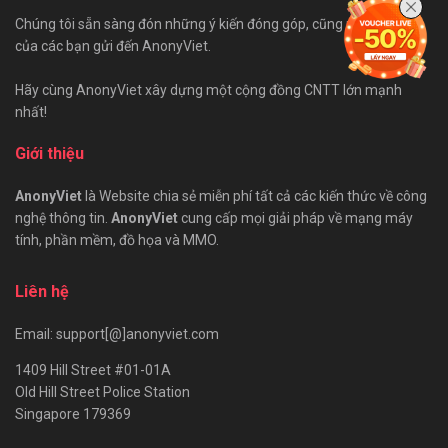
Chúng tôi sẵn sàng đón những ý kiến đóng góp, cũng như bài viết
của các bạn gửi đến AnonyViet.
Hãy cùng AnonyViet xây dựng một cộng đồng CNTT lớn mạnh
nhất!
Giới thiệu
AnonyViet
là Website chia sẻ miễn phí tất cả các kiến thức về công
nghệ thông tin.
AnonyViet
cung cấp mọi giải pháp về mạng máy
tính, phần mềm, đồ họa và MMO.
Liên hệ
Email: support[@]anonyviet.com
1409 Hill Street #01-01A
Old Hill Street Police Station
Singapore 179369