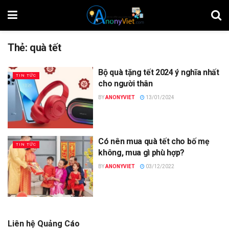
Thẻ:
quà tết
Bộ quà tặng tết 2024 ý nghĩa nhất
TIN TỨC
cho người thân
BY
ANONYVIET
13/01/2024
Có nên mua quà tết cho bố mẹ
TIN TỨC
không, mua gì phù hợp?
BY
ANONYVIET
03/12/2022
Liên hệ Quảng Cáo