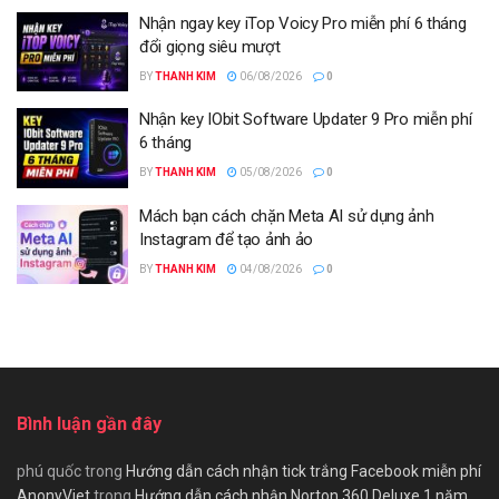
Nhận ngay key iTop Voicy Pro miễn phí 6 tháng
đổi giọng siêu mượt
BY
THANH KIM
06/08/2026
0
Nhận key IObit Software Updater 9 Pro miễn phí
6 tháng
BY
THANH KIM
05/08/2026
0
Mách bạn cách chặn Meta AI sử dụng ảnh
Instagram để tạo ảnh ảo
BY
THANH KIM
04/08/2026
0
Bình luận gần đây
phú quốc
trong
Hướng dẫn cách nhận tick trắng Facebook miễn phí
AnonyViet
trong
Hướng dẫn cách nhận Norton 360 Deluxe 1 năm