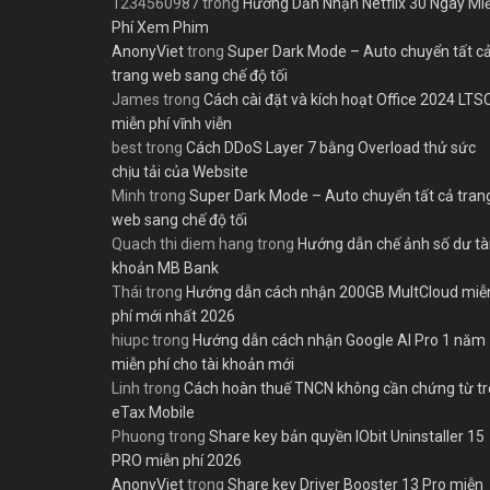
1234560987
trong
Hướng Dẫn Nhận Netflix 30 Ngày Mi
Phí Xem Phim
AnonyViet
trong
Super Dark Mode – Auto chuyển tất c
trang web sang chế độ tối
James
trong
Cách cài đặt và kích hoạt Office 2024 LTS
miễn phí vĩnh viễn
best
trong
Cách DDoS Layer 7 bằng Overload thử sức
chịu tải của Website
Minh
trong
Super Dark Mode – Auto chuyển tất cả tran
web sang chế độ tối
Quach thi diem hang
trong
Hướng dẫn chế ảnh số dư tà
khoản MB Bank
Thái
trong
Hướng dẫn cách nhận 200GB MultCloud miễ
phí mới nhất 2026
hiupc
trong
Hướng dẫn cách nhận Google AI Pro 1 năm
miễn phí cho tài khoản mới
Linh
trong
Cách hoàn thuế TNCN không cần chứng từ t
eTax Mobile
Phuong
trong
Share key bản quyền IObit Uninstaller 15
PRO miễn phí 2026
AnonyViet
trong
Share key Driver Booster 13 Pro miễn