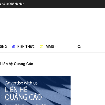
 đổi số thành chữ
HÒNG
KIẾN THỨC
MMO
Liên hệ Quảng Cáo