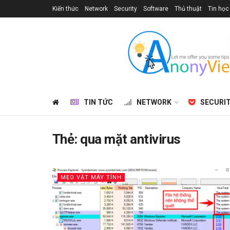
Kiến thức
Network
Security
Software
Thủ thuật
Tin học
TIN TỨC
NETWORK
SECURI
Thẻ:
qua mặt antivirus
MẸO VẶT MÁY TÍNH