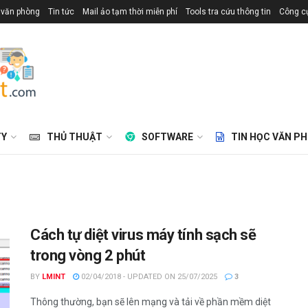
 văn phòng
Tin tức
Mail ảo tạm thời miễn phí
Tools tra cứu thông tin
Công cụ
TY
THỦ THUẬT
SOFTWARE
TIN HỌC VĂN P
Cách tự diệt virus máy tính sạch sẽ
trong vòng 2 phút
BY
LMINT
02/04/2018 - UPDATED ON 25/07/2025
3
Thông thường, bạn sẽ lên mạng và tải về phần mềm diệt