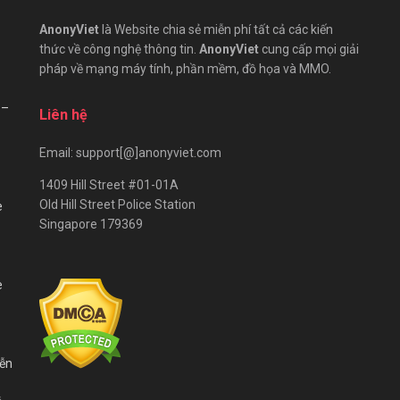
AnonyViet
là Website chia sẻ miễn phí tất cả các kiến
thức về công nghệ thông tin.
AnonyViet
cung cấp mọi giải
pháp về mạng máy tính, phần mềm, đồ họa và MMO.
 –
Liên hệ
Email: support[@]anonyviet.com
1409 Hill Street #01-01A
Old Hill Street Police Station
e
Singapore 179369
e
iễn