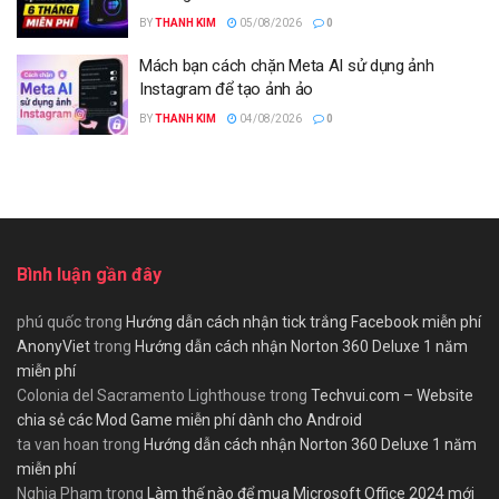
BY
THANH KIM
05/08/2026
0
Mách bạn cách chặn Meta AI sử dụng ảnh
Instagram để tạo ảnh ảo
BY
THANH KIM
04/08/2026
0
Bình luận gần đây
phú quốc
trong
Hướng dẫn cách nhận tick trắng Facebook miễn phí
AnonyViet
trong
Hướng dẫn cách nhận Norton 360 Deluxe 1 năm
miễn phí
Colonia del Sacramento Lighthouse
trong
Techvui.com – Website
chia sẻ các Mod Game miễn phí dành cho Android
ta van hoan
trong
Hướng dẫn cách nhận Norton 360 Deluxe 1 năm
miễn phí
Nghia Pham
trong
Làm thế nào để mua Microsoft Office 2024 mới