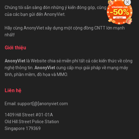
Chúng tôi sẵn sàng đón những ý kiến đóng góp, cũng như bài viết
của các bạn gửi đến AnonyViet.
Hãy cùng AnonyViet xây dựng một cộng đồng CNTT lớn mạnh
nhất!
Giới thiệu
AnonyViet
là Website chia sẻ miễn phí tất cả các kiến thức về công
nghệ thông tin.
AnonyViet
cung cấp mọi giải pháp về mạng máy
tính, phần mềm, đồ họa và MMO.
Liên hệ
Email: support[@]anonyviet.com
1409 Hill Street #01-01A
Old Hill Street Police Station
Singapore 179369