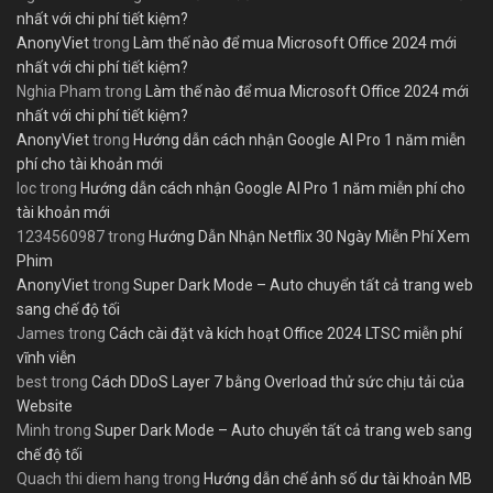
nhất với chi phí tiết kiệm?
AnonyViet
trong
Làm thế nào để mua Microsoft Office 2024 mới
nhất với chi phí tiết kiệm?
Nghia Pham
trong
Làm thế nào để mua Microsoft Office 2024 mới
nhất với chi phí tiết kiệm?
AnonyViet
trong
Hướng dẫn cách nhận Google AI Pro 1 năm miễn
phí cho tài khoản mới
loc
trong
Hướng dẫn cách nhận Google AI Pro 1 năm miễn phí cho
tài khoản mới
1234560987
trong
Hướng Dẫn Nhận Netflix 30 Ngày Miễn Phí Xem
Phim
AnonyViet
trong
Super Dark Mode – Auto chuyển tất cả trang web
sang chế độ tối
James
trong
Cách cài đặt và kích hoạt Office 2024 LTSC miễn phí
vĩnh viễn
best
trong
Cách DDoS Layer 7 bằng Overload thử sức chịu tải của
Website
Minh
trong
Super Dark Mode – Auto chuyển tất cả trang web sang
chế độ tối
Quach thi diem hang
trong
Hướng dẫn chế ảnh số dư tài khoản MB