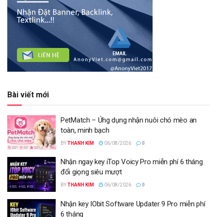
Bài viết mới
PetMatch – Ứng dụng nhận nuôi chó mèo an
toàn, minh bạch
BY
THANH KIM
06/08/2026
0
Nhận ngay key iTop Voicy Pro miễn phí 6 tháng
đổi giọng siêu mượt
BY
THANH KIM
06/08/2026
0
Nhận key IObit Software Updater 9 Pro miễn phí
6 tháng