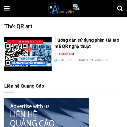
Thẻ:
QR art
Hướng dẫn sử dụng phím tắt tạo
PHẦN MỀM ĐIỆN THOẠI
mã QR nghệ thuật
BY
THANH KIM
21/08/2023 - UPDATED ON 24/07/2025
Liên hệ Quảng Cáo