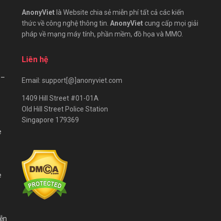
AnonyViet
là Website chia sẻ miễn phí tất cả các kiến
thức về công nghệ thông tin.
AnonyViet
cung cấp mọi giải
pháp về mạng máy tính, phần mềm, đồ họa và MMO.
Liên hệ
 –
Email: support[@]anonyviet.com
1409 Hill Street #01-01A
Old Hill Street Police Station
Singapore 179369
e
e
iễn