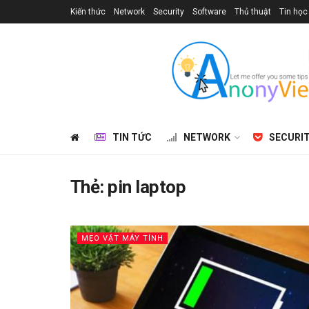
Kiến thức
Network
Security
Software
Thủ thuật
Tin học
TIN TỨC
NETWORK
SECURI
Thẻ:
pin laptop
MẸO VẶT MÁY TÍNH