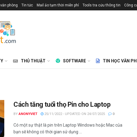
 văn phòng
Tin tức
Mail ảo tạm thời miễn phí
Tools tra cứu thông tin
Công cụ
TY
THỦ THUẬT
SOFTWARE
TIN HỌC VĂN P
Cách tăng tuổi thọ Pin cho Laptop
BY
ANONYVIET
25/11/2022 - UPDATED ON 24/07/2025
0
Có một sự thật là pin trên Laptop Windows hoặc Mac của
bạn sẽ không có thời gian sử dụng ...