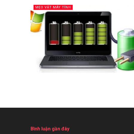
MẸO VẶT MÁY TÍNH
Bình luận gần đây