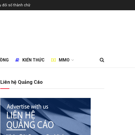
 đổi số thành chữ
HÒNG
KIẾN THỨC
MMO
Liên hệ Quảng Cáo