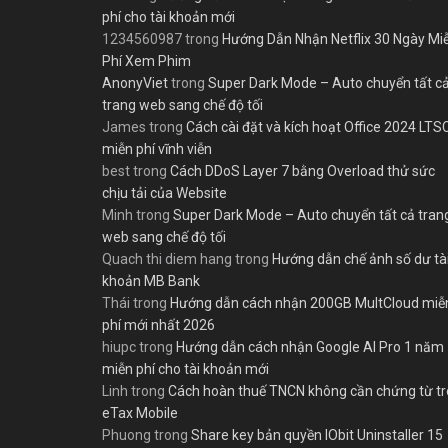
phí cho tài khoản mới
1234560987
trong
Hướng Dẫn Nhận Netflix 30 Ngày Mi
Phí Xem Phim
AnonyViet
trong
Super Dark Mode – Auto chuyển tất c
trang web sang chế độ tối
James
trong
Cách cài đặt và kích hoạt Office 2024 LTS
miễn phí vĩnh viễn
best
trong
Cách DDoS Layer 7 bằng Overload thử sức
chịu tải của Website
Minh
trong
Super Dark Mode – Auto chuyển tất cả tran
web sang chế độ tối
Quach thi diem hang
trong
Hướng dẫn chế ảnh số dư tà
khoản MB Bank
Thái
trong
Hướng dẫn cách nhận 200GB MultCloud miễ
phí mới nhất 2026
hiupc
trong
Hướng dẫn cách nhận Google AI Pro 1 năm
miễn phí cho tài khoản mới
Linh
trong
Cách hoàn thuế TNCN không cần chứng từ t
eTax Mobile
Phuong
trong
Share key bản quyền IObit Uninstaller 15