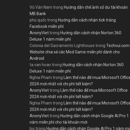
Vũ Văn Nam
trong
Hướng dẫn chế ảnh số dư tài khoản
MB Bank
phú quốc
trong
Hướng dẫn cách nhận tick trắng
Facebook miễn phí
AnonyViet
trong
Hướng dẫn cách nhận Norton 360
Deluxe 1 năm miễn phí
Colonia del Sacramento Lighthouse
trong
Techvui.com
Website chia sẻ các Mod Game miễn phí dành cho
Android
ta van hoan
trong
Hướng dẫn cách nhận Norton 360
Deluxe 1 năm miễn phí
Nghia Pham
trong
Làm thế nào để mua Microsoft Offic
2024 mới nhất với chi phí tiết kiệm?
AnonyViet
trong
Làm thế nào để mua Microsoft Office
2024 mới nhất với chi phí tiết kiệm?
Nghia Pham
trong
Làm thế nào để mua Microsoft Offic
2024 mới nhất với chi phí tiết kiệm?
AnonyViet
trong
Hướng dẫn cách nhận Google AI Pro 1
năm miễn phí cho tài khoản mới
loc
trong
Hướng dẫn cách nhận Google AI Pro 1 năm m