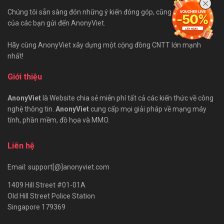
Chúng tôi sẵn sàng đón những ý kiến đóng góp, cũng như bài viết
của các bạn gửi đến AnonyViet.
Hãy cùng AnonyViet xây dựng một cộng đồng CNTT lớn mạnh
nhất!
Giới thiệu
AnonyViet
là Website chia sẻ miễn phí tất cả các kiến thức về công
nghệ thông tin.
AnonyViet
cung cấp mọi giải pháp về mạng máy
tính, phần mềm, đồ họa và MMO.
Liên hệ
Email: support[@]anonyviet.com
1409 Hill Street #01-01A
Old Hill Street Police Station
Singapore 179369