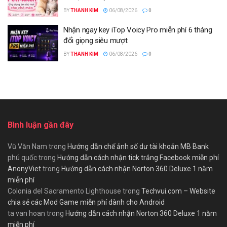
BY
THANH KIM
06/08/2026
0
Nhận ngay key iTop Voicy Pro miễn phí 6 tháng
đổi giọng siêu mượt
BY
THANH KIM
06/08/2026
0
Bình luận gần đây
Vũ Văn Nam
trong
Hướng dẫn chế ảnh số dư tài khoản MB Bank
phú quốc
trong
Hướng dẫn cách nhận tick trắng Facebook miễn phí
AnonyViet
trong
Hướng dẫn cách nhận Norton 360 Deluxe 1 năm
miễn phí
Colonia del Sacramento Lighthouse
trong
Techvui.com – Website
chia sẻ các Mod Game miễn phí dành cho Android
ta van hoan
trong
Hướng dẫn cách nhận Norton 360 Deluxe 1 năm
miễn phí