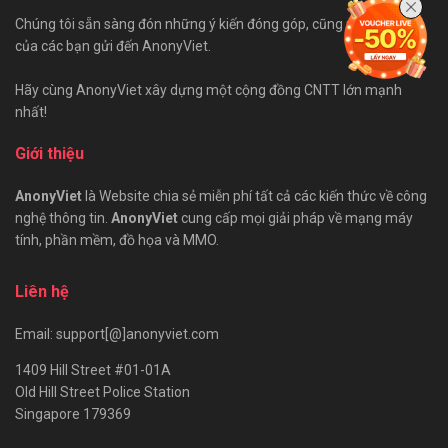
Chúng tôi sẵn sàng đón những ý kiến đóng góp, cũng như bài viết
của các bạn gửi đến AnonyViet.
Hãy cùng AnonyViet xây dựng một cộng đồng CNTT lớn mạnh
nhất!
Giới thiệu
AnonyViet
là Website chia sẻ miễn phí tất cả các kiến thức về công
nghệ thông tin.
AnonyViet
cung cấp mọi giải pháp về mạng máy
tính, phần mềm, đồ họa và MMO.
Liên hệ
Email: support[@]anonyviet.com
1409 Hill Street #01-01A
Old Hill Street Police Station
Singapore 179369