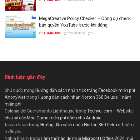
MegaCreative Policy Checker – Công cụ check
bản quyền YouTube trước khi đăng
BY
THANH KIM
02/08/2026
0
Bình luận gần đây
phú quốc
trong
Hướng dẫn cách nhận tick trắng Facebook miễn phí
AnonyViet
trong
Hướng dẫn cách nhận Norton 360 Deluxe 1 năm
miễn phí
Colonia del Sacramento Lighthouse
trong
Techvui.com – Website
chia sẻ các Mod Game miễn phí dành cho Android
ta van hoan
trong
Hướng dẫn cách nhận Norton 360 Deluxe 1 năm
miễn phí
Nghia Pham
trong
Làm thế nào để mua Microsoft Office 2024 mới