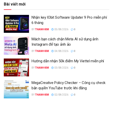
Bài viết mới
Nhận key IObit Software Updater 9 Pro miễn phí
6 tháng
BY
THANH KIM
05/08/2026
0
Mách bạn cách chặn Meta AI sử dụng ảnh
Instagram để tạo ảnh ảo
BY
THANH KIM
04/08/2026
0
Hướng dẫn nhận 50k điểm My Viettel miễn phí
BY
THANH KIM
03/08/2026
0
MegaCreative Policy Checker – Công cụ check
bản quyền YouTube trước khi đăng
BY
THANH KIM
02/08/2026
0