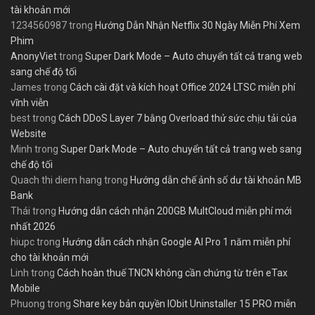
tài khoản mới
1234560987
trong
Hướng Dẫn Nhận Netflix 30 Ngày Miễn Phí Xem
Phim
AnonyViet
trong
Super Dark Mode – Auto chuyển tất cả trang web
sang chế độ tối
James
trong
Cách cài đặt và kích hoạt Office 2024 LTSC miễn phí
vĩnh viễn
best
trong
Cách DDoS Layer 7 bằng Overload thử sức chịu tải của
Website
Minh
trong
Super Dark Mode – Auto chuyển tất cả trang web sang
chế độ tối
Quach thi diem hang
trong
Hướng dẫn chế ảnh số dư tài khoản MB
Bank
Thái
trong
Hướng dẫn cách nhận 200GB MultCloud miễn phí mới
nhất 2026
hiupc
trong
Hướng dẫn cách nhận Google AI Pro 1 năm miễn phí
cho tài khoản mới
Linh
trong
Cách hoàn thuế TNCN không cần chứng từ trên eTax
Mobile
Phuong
trong
Share key bản quyền IObit Uninstaller 15 PRO miễn