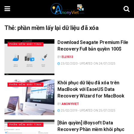
Thẻ:
phần mềm lấy lại dữ liệu đã xóa
Download Seagate Premium File
PHẦN MỀM MÁY TÍNH
Recovery Full bản quyền 100$
BY
ELLYX13
23/02/2020 - UPDATED ON 24/07/2025
Khôi phục dữ liệu đã xóa trên
PHẦN MỀM MÁY TÍNH
MacBook với EaseUS Data
Recovery Wizard for MacBook
BY
ANONYVIET
25/02/2019 - UPDATED ON 25/07/2025
[Bản quyền] iBoysoft Data
PHẦN MỀM MÁY TÍNH
Recovery Phần mềm khôi phục