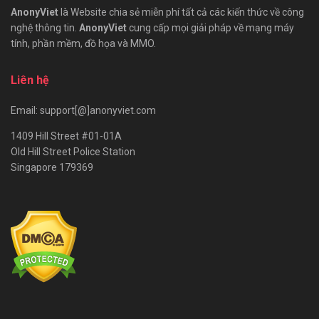
AnonyViet
là Website chia sẻ miễn phí tất cả các kiến thức về công
nghệ thông tin.
AnonyViet
cung cấp mọi giải pháp về mạng máy
tính, phần mềm, đồ họa và MMO.
Liên hệ
Email: support[@]anonyviet.com
1409 Hill Street #01-01A
Old Hill Street Police Station
Singapore 179369