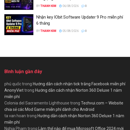
BY
THANH KIM
06/08/2026
0
Nhận key IObit Software Updater 9 Pro miễn phí
6 tháng
BY
THANH KIM
05/08/2026
0
Bình luận gần đây
phú quốc
trong
Hướng dẫn cách nhận tick trắng Facebook miễn phí
AnonyViet
trong
Hướng dẫn cách nhận Norton 360 Deluxe 1 năm
miễn phí
Colonia del Sacramento Lighthouse
trong
Techvui.com – Website
chia sẻ các Mod Game miễn phí dành cho Android
ta van hoan
trong
Hướng dẫn cách nhận Norton 360 Deluxe 1 năm
miễn phí
Nghia Pham
trong
Làm thế nào để mua Microsoft Office 2024 mới