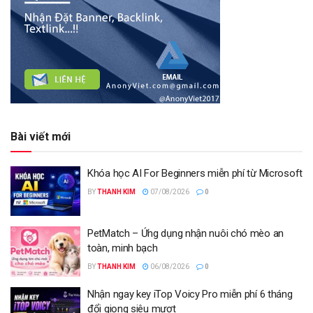
Bài viết mới
Khóa học AI For Beginners miễn phí từ Microsoft
BY
THANH KIM
07/08/2026
0
PetMatch – Ứng dụng nhận nuôi chó mèo an
toàn, minh bạch
BY
THANH KIM
06/08/2026
0
Nhận ngay key iTop Voicy Pro miễn phí 6 tháng
đổi giọng siêu mượt