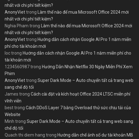
nhất với chi phí tiết kiệm?
AnonyViet
trong
Làm thế nào để mua Microsoft Office 2024 mới
nhất với chi phí tiết kiệm?
Nghia Pham
trong
Làm thế nào để mua Microsoft Office 2024 mới
nhất với chi phí tiết kiệm?
AnonyViet
trong
Hướng dẫn cách nhận Google AI Pro 1 năm miễn
phí cho tài khoản mới
loc
trong
Hướng dẫn cách nhận Google AI Pro 1 năm miễn phí cho
tài khoản mới
1234560987
trong
Hướng Dẫn Nhận Netflix 30 Ngày Miễn Phí Xem
Phim
AnonyViet
trong
Super Dark Mode – Auto chuyển tất cả trang web
sang chế độ tối
James
trong
Cách cài đặt và kích hoạt Office 2024 LTSC miễn phí
vĩnh viễn
best
trong
Cách DDoS Layer 7 bằng Overload thử sức chịu tải của
Website
Minh
trong
Super Dark Mode – Auto chuyển tất cả trang web sang
chế độ tối
Quach thi diem hang
trong
Hướng dẫn chế ảnh số dư tài khoản MB