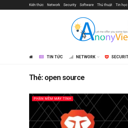
Kiến thức
Network
Security
Software
Thủ thuật
Tin học
TIN TỨC
NETWORK
SECURI
Thẻ:
open source
PHẦN MỀM MÁY TÍNH