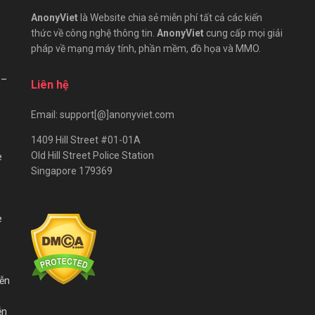
AnonyViet
là Website chia sẻ miễn phí tất cả các kiến
thức về công nghệ thông tin.
AnonyViet
cung cấp mọi giải
pháp về mạng máy tính, phần mềm, đồ họa và MMO.
 –
Liên hệ
Email: support[@]anonyviet.com
1409 Hill Street #01-01A
Old Hill Street Police Station
e
Singapore 179369
e
iễn
ễn