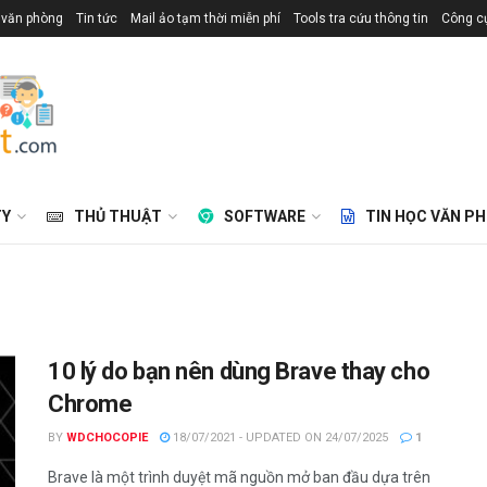
 văn phòng
Tin tức
Mail ảo tạm thời miễn phí
Tools tra cứu thông tin
Công cụ
TY
THỦ THUẬT
SOFTWARE
TIN HỌC VĂN P
10 lý do bạn nên dùng Brave thay cho
Chrome
BY
WDCHOCOPIE
18/07/2021 - UPDATED ON 24/07/2025
1
Brave là một trình duyệt mã nguồn mở ban đầu dựa trên