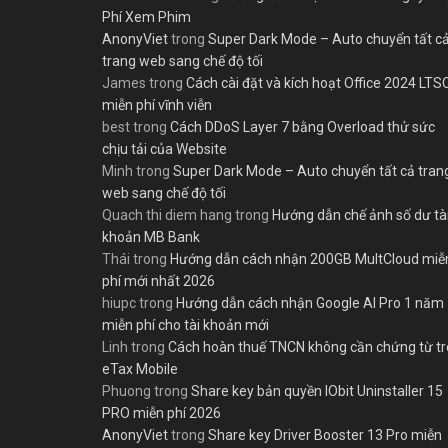
Phí Xem Phim
AnonyViet
trong
Super Dark Mode – Auto chuyển tất c
trang web sang chế độ tối
James
trong
Cách cài đặt và kích hoạt Office 2024 LTS
miễn phí vĩnh viễn
best
trong
Cách DDoS Layer 7 bằng Overload thử sức
chịu tải của Website
Minh
trong
Super Dark Mode – Auto chuyển tất cả tran
web sang chế độ tối
Quach thi diem hang
trong
Hướng dẫn chế ảnh số dư tà
khoản MB Bank
Thái
trong
Hướng dẫn cách nhận 200GB MultCloud miễ
phí mới nhất 2026
hiupc
trong
Hướng dẫn cách nhận Google AI Pro 1 năm
miễn phí cho tài khoản mới
Linh
trong
Cách hoàn thuế TNCN không cần chứng từ t
eTax Mobile
Phuong
trong
Share key bản quyền IObit Uninstaller 15
PRO miễn phí 2026
AnonyViet
trong
Share key Driver Booster 13 Pro miễn