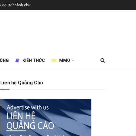
 đổi số thành chữ
HÒNG
KIẾN THỨC
MMO
Liên hệ Quảng Cáo