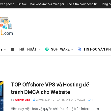
 văn phòng
Tin tức
Mail ảo tạm thời miễn phí
Tools tra cứu thông tin
Công cụ
TY
THỦ THUẬT
SOFTWARE
TIN HỌC VĂN P
TOP Offshore VPS và Hosting để
tránh DMCA cho Website
BY
ANONYVIET
21/06/2024 - UPDATED ON 24/07/2025
1
Hiện nay, việc bảo vệ quyền sở hữu trí tuệ trên Internet trở