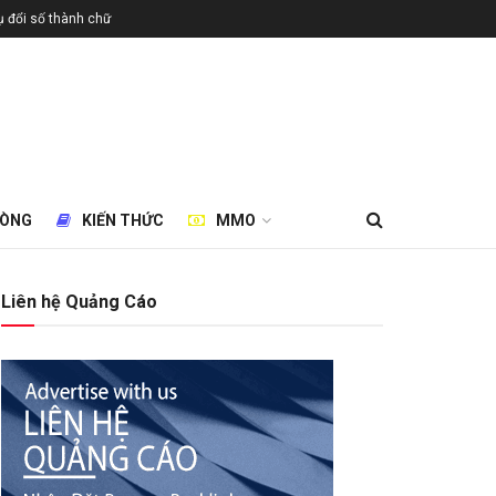
 đổi số thành chữ
HÒNG
KIẾN THỨC
MMO
Liên hệ Quảng Cáo