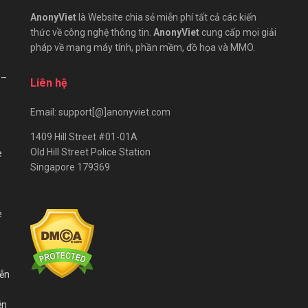
AnonyViet
là Website chia sẻ miễn phí tất cả các kiến
thức về công nghệ thông tin.
AnonyViet
cung cấp mọi giải
pháp về mạng máy tính, phần mềm, đồ họa và MMO.
 –
Liên hệ
Email: support[@]anonyviet.com
1409 Hill Street #01-01A
Old Hill Street Police Station
e
Singapore 179369
e
iễn
ễn