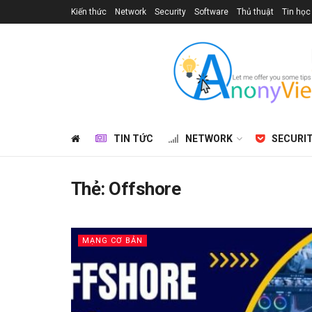
Kiến thức
Network
Security
Software
Thủ thuật
Tin học
TIN TỨC
NETWORK
SECURI
Thẻ:
Offshore
MẠNG CƠ BẢN