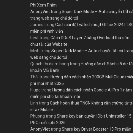
Phí Xem Phim
AnonyViet
trong
Super Dark Mode – Auto chuyển tất c
trang web sang chế độ tối
James
trong
Cách cài đặt và kích hoạt Office 2024 LTS
miễn phí vĩnh viễn
best
trong
Cách DDoS Layer 7 bằng Overload thử sức
chịu tải của Website
Minh
trong
Super Dark Mode – Auto chuyển tất cả tran
web sang chế độ tối
Quach thi diem hang
trong
Hướng dẫn chế ảnh số dư tà
khoản MB Bank
Thái
trong
Hướng dẫn cách nhận 200GB MultCloud miễ
phí mới nhất 2026
hiupc
trong
Hướng dẫn cách nhận Google AI Pro 1 năm
miễn phí cho tài khoản mới
Linh
trong
Cách hoàn thuế TNCN không cần chứng từ t
eTax Mobile
Phuong
trong
Share key bản quyền IObit Uninstaller 15
PRO miễn phí 2026
AnonyViet
trong
Share key Driver Booster 13 Pro miễn