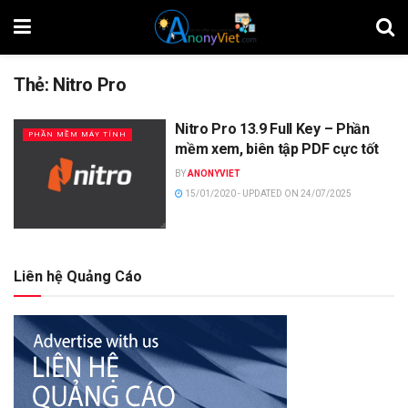
Thẻ:
Nitro Pro
Nitro Pro 13.9 Full Key – Phần
PHẦN MỀM MÁY TÍNH
mềm xem, biên tập PDF cực tốt
BY
ANONYVIET
15/01/2020 - UPDATED ON 24/07/2025
Liên hệ Quảng Cáo