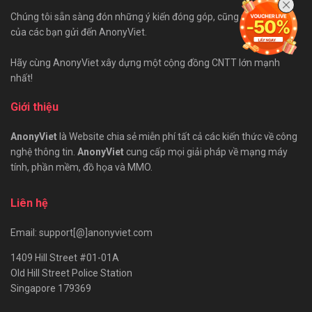
Chúng tôi sẵn sàng đón những ý kiến đóng góp, cũng như bài viết
của các bạn gửi đến AnonyViet.
Hãy cùng AnonyViet xây dựng một cộng đồng CNTT lớn mạnh
nhất!
Giới thiệu
AnonyViet
là Website chia sẻ miễn phí tất cả các kiến thức về công
nghệ thông tin.
AnonyViet
cung cấp mọi giải pháp về mạng máy
tính, phần mềm, đồ họa và MMO.
Liên hệ
Email: support[@]anonyviet.com
1409 Hill Street #01-01A
Old Hill Street Police Station
Singapore 179369