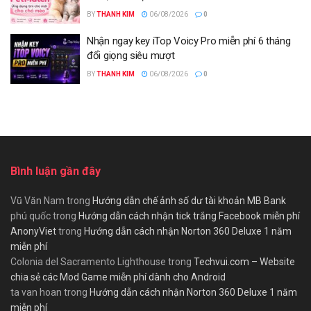
BY
THANH KIM
06/08/2026
0
Nhận ngay key iTop Voicy Pro miễn phí 6 tháng
đổi giọng siêu mượt
BY
THANH KIM
06/08/2026
0
Bình luận gần đây
Vũ Văn Nam
trong
Hướng dẫn chế ảnh số dư tài khoản MB Bank
phú quốc
trong
Hướng dẫn cách nhận tick trắng Facebook miễn phí
AnonyViet
trong
Hướng dẫn cách nhận Norton 360 Deluxe 1 năm
miễn phí
Colonia del Sacramento Lighthouse
trong
Techvui.com – Website
chia sẻ các Mod Game miễn phí dành cho Android
ta van hoan
trong
Hướng dẫn cách nhận Norton 360 Deluxe 1 năm
miễn phí