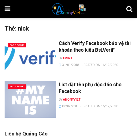
Thẻ:
nick
Cách Verify Facebook bảo vệ tài
FACEBOOK
khoản theo kiểu BsLVeriF
BY
LMINT
31/01/2018 - UPDATED ON 16/12/2020
List đặt tên phụ độc đáo cho
FACEBOOK
Facebook
BY
ANONYVIET
02/02/2016 - UPDATED ON 16/12/2020
Liên hệ Quảng Cáo