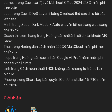
James
trong
Cách cài đặt và kích hoạt Office 2024 LTSC miễn phí
vĩnh viễn
best
trong
Cách DDoS Layer 7 bằng Overload thử sức chịu tải của
Website
Minh
trong
Super Dark Mode – Auto chuyển tất cả trang web sang
chế độ tối
Quach thi diem hang
trong
Hướng dẫn chế ảnh số dư tài khoản MB
Bank
Thái
trong
Hướng dẫn cách nhận 200GB MultCloud miễn phí mới
nhất 2026
hiupc
trong
Hướng dẫn cách nhận Google AI Pro 1 năm miễn phí
cho tài khoản mới
Linh
trong
Cách hoàn thuế TNCN không cần chứng từ trên eTax
Mobile
Phuong
trong
Share key bản quyền IObit Uninstaller 15 PRO miễn
phí 2026
Giới thiệu