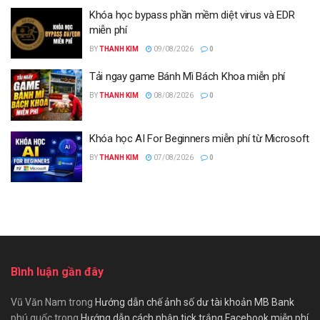
Khóa học bypass phần mềm diệt virus và EDR
miễn phí
BY
THANH KIM
09/08/2026
0
Tải ngay game Bánh Mì Bách Khoa miễn phí
BY
THANH KIM
08/08/2026
0
Khóa học AI For Beginners miễn phí từ Microsoft
BY
THANH KIM
07/08/2026
0
Bình luận gần đây
Vũ Văn Nam
trong
Hướng dẫn chế ảnh số dư tài khoản MB Bank
phú quốc
trong
Hướng dẫn cách nhận tick trắng Facebook miễn phí