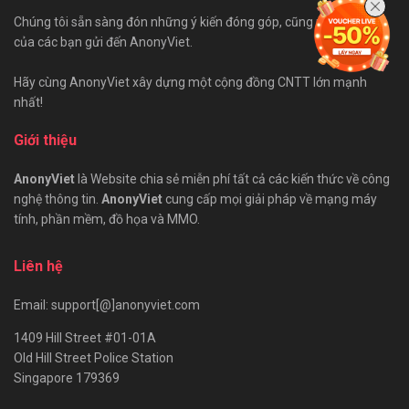
Chúng tôi sẵn sàng đón những ý kiến đóng góp, cũng như bài viết
của các bạn gửi đến AnonyViet.
Hãy cùng AnonyViet xây dựng một cộng đồng CNTT lớn mạnh
nhất!
Giới thiệu
AnonyViet
là Website chia sẻ miễn phí tất cả các kiến thức về công
nghệ thông tin.
AnonyViet
cung cấp mọi giải pháp về mạng máy
tính, phần mềm, đồ họa và MMO.
Liên hệ
Email: support[@]anonyviet.com
1409 Hill Street #01-01A
Old Hill Street Police Station
Singapore 179369