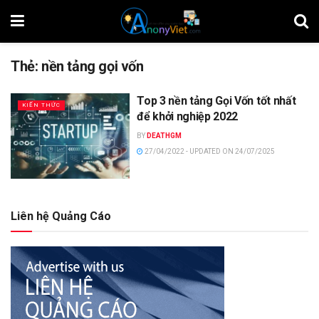
Thẻ:
nền tảng gọi vốn
Top 3 nền tảng Gọi Vốn tốt nhất
KIẾN THỨC
để khởi nghiệp 2022
BY
DEATHGM
27/04/2022 - UPDATED ON 24/07/2025
Liên hệ Quảng Cáo