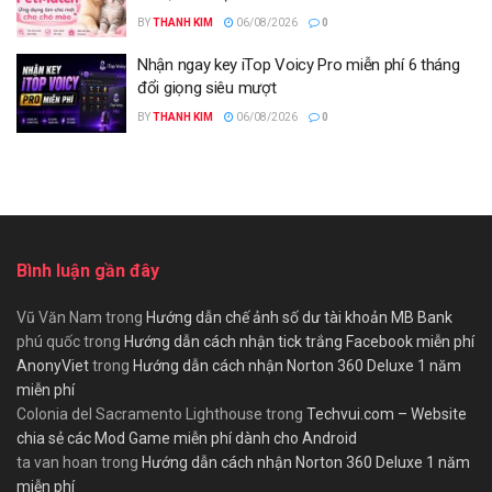
BY
THANH KIM
06/08/2026
0
Nhận ngay key iTop Voicy Pro miễn phí 6 tháng
đổi giọng siêu mượt
BY
THANH KIM
06/08/2026
0
Bình luận gần đây
Vũ Văn Nam
trong
Hướng dẫn chế ảnh số dư tài khoản MB Bank
phú quốc
trong
Hướng dẫn cách nhận tick trắng Facebook miễn phí
AnonyViet
trong
Hướng dẫn cách nhận Norton 360 Deluxe 1 năm
miễn phí
Colonia del Sacramento Lighthouse
trong
Techvui.com – Website
chia sẻ các Mod Game miễn phí dành cho Android
ta van hoan
trong
Hướng dẫn cách nhận Norton 360 Deluxe 1 năm
miễn phí