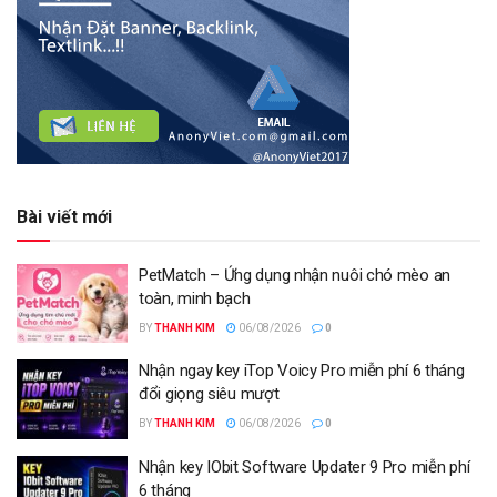
Bài viết mới
PetMatch – Ứng dụng nhận nuôi chó mèo an
toàn, minh bạch
BY
THANH KIM
06/08/2026
0
Nhận ngay key iTop Voicy Pro miễn phí 6 tháng
đổi giọng siêu mượt
BY
THANH KIM
06/08/2026
0
Nhận key IObit Software Updater 9 Pro miễn phí
6 tháng