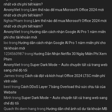
nhất với chi phí tiết kiệm?
AnonyViet
trong
Làm thế nào để mua Microsoft Office 2024 mới
nhất với chi phí tiết kiệm?
Nghia Pham
trong
Làm thế nào để mua Microsoft Office 2024 mới
nhất với chi phí tiết kiệm?
AnonyViet
trong
Hướng dẫn cách nhận Google AI Pro 1 năm miễn
phí cho tài khoản mới
loc
trong
Hướng dẫn cách nhận Google AI Pro 1 năm miễn phí cho
tài khoản mới
1234560987
trong
Hướng Dẫn Nhận Netflix 30 Ngày Miễn Phí Xem
Phim
AnonyViet
trong
Super Dark Mode – Auto chuyển tất cả trang web
sang chế độ tối
James
trong
Cách cài đặt và kích hoạt Office 2024 LTSC miễn phí
vĩnh viễn
best
trong
Cách DDoS Layer 7 bằng Overload thử sức chịu tải của
Website
Minh
trong
Super Dark Mode – Auto chuyển tất cả trang web sang
chế độ tối
Quach thi diem hang
trong
Hướng dẫn chế ảnh số dư tài khoản MB