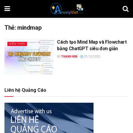
Thẻ:
mindmap
Cách tạo Mind Map và Flowchart
KIẾN THỨC
bằng ChatGPT siêu đơn giản
BY
THANH KIM
07/12/2025
Liên hệ Quảng Cáo