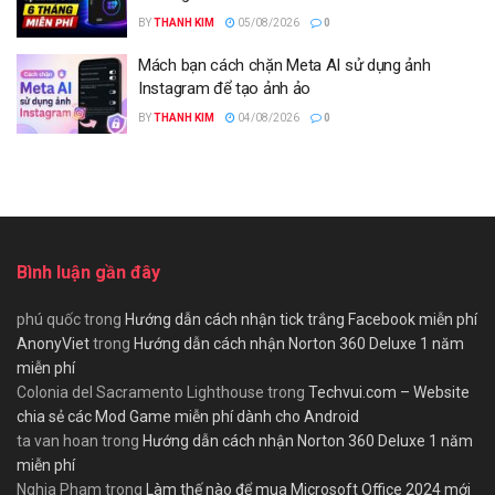
BY
THANH KIM
05/08/2026
0
Mách bạn cách chặn Meta AI sử dụng ảnh
Instagram để tạo ảnh ảo
BY
THANH KIM
04/08/2026
0
Bình luận gần đây
phú quốc
trong
Hướng dẫn cách nhận tick trắng Facebook miễn phí
AnonyViet
trong
Hướng dẫn cách nhận Norton 360 Deluxe 1 năm
miễn phí
Colonia del Sacramento Lighthouse
trong
Techvui.com – Website
chia sẻ các Mod Game miễn phí dành cho Android
ta van hoan
trong
Hướng dẫn cách nhận Norton 360 Deluxe 1 năm
miễn phí
Nghia Pham
trong
Làm thế nào để mua Microsoft Office 2024 mới