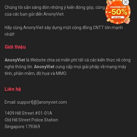
Chúng tôi sẵn sàng đón những ý kiến đóng góp, cũng như bài viết
của các bạn gửi đến AnonyViet.
Hãy cùng AnonyViet xây dựng một cộng đồng CNTT lớn mạnh
nhất!
Giới thiệu
AnonyViet
là Website chia sẻ miễn phí tất cả các kiến thức về công
nghệ thông tin.
AnonyViet
cung cấp mọi giải pháp về mạng máy
tính, phần mềm, đồ họa và MMO.
Liên hệ
Email: support[@]anonyviet.com
1409 Hill Street #01-01A
Old Hill Street Police Station
Singapore 179369