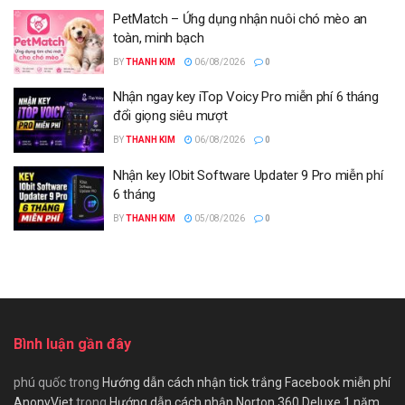
PetMatch – Ứng dụng nhận nuôi chó mèo an
toàn, minh bạch
BY
THANH KIM
06/08/2026
0
Nhận ngay key iTop Voicy Pro miễn phí 6 tháng
đổi giọng siêu mượt
BY
THANH KIM
06/08/2026
0
Nhận key IObit Software Updater 9 Pro miễn phí
6 tháng
BY
THANH KIM
05/08/2026
0
Bình luận gần đây
phú quốc
trong
Hướng dẫn cách nhận tick trắng Facebook miễn phí
AnonyViet
trong
Hướng dẫn cách nhận Norton 360 Deluxe 1 năm