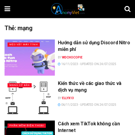
Thẻ:
mạng
Hướng dẫn sử dụng Discord Nitro
MẸO VẶT MÁY TÍNH
miễn phí
BY
WDCHOCOPIE
16/11/2023 - UPDATED ON 24/07/2025
Kiến thức về các giao thức và
MẠNG CƠ BẢN
dịch vụ mạng
BY
ELLYX13
06/11/2023 - UPDATED ON 24/07/2025
Cách xem TikTok không cần
PHẦN MỀM ĐIỆN THOẠI
Internet