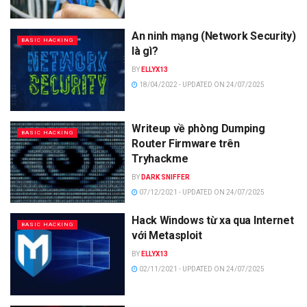
An ninh mạng (Network Security)
BASIC HACKING
là gì?
BY
ELLYX13
18/04/2022 - UPDATED ON 24/07/2025
Writeup về phòng Dumping
BASIC HACKING
Router Firmware trên
Tryhackme
BY
DARK SNIFFER
07/12/2021 - UPDATED ON 24/07/2025
Hack Windows từ xa qua Internet
BASIC HACKING
với Metasploit
BY
ELLYX13
02/11/2021 - UPDATED ON 24/07/2025