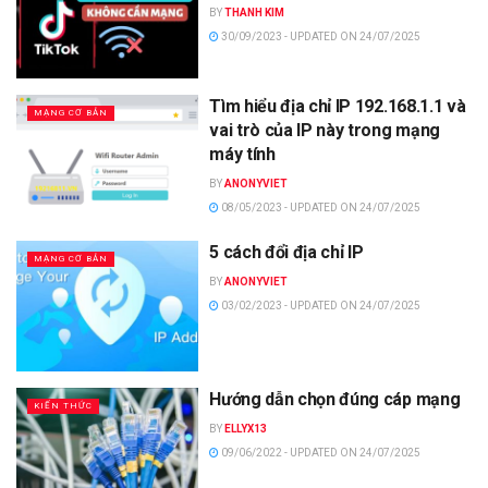
BY
THANH KIM
30/09/2023 - UPDATED ON 24/07/2025
Tìm hiểu địa chỉ IP 192.168.1.1 và
MẠNG CƠ BẢN
vai trò của IP này trong mạng
máy tính
BY
ANONYVIET
08/05/2023 - UPDATED ON 24/07/2025
5 cách đổi địa chỉ IP
MẠNG CƠ BẢN
BY
ANONYVIET
03/02/2023 - UPDATED ON 24/07/2025
Hướng dẫn chọn đúng cáp mạng
KIẾN THỨC
BY
ELLYX13
09/06/2022 - UPDATED ON 24/07/2025