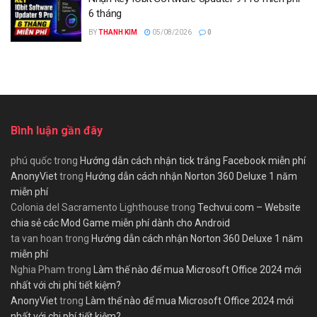
6 tháng
BY
THANH KIM
05/08/2026
0
Bình luận gần đây
phú quốc
trong
Hướng dẫn cách nhận tick trắng Facebook miễn phí
AnonyViet
trong
Hướng dẫn cách nhận Norton 360 Deluxe 1 năm
miễn phí
Colonia del Sacramento Lighthouse
trong
Techvui.com – Website
chia sẻ các Mod Game miễn phí dành cho Android
ta van hoan
trong
Hướng dẫn cách nhận Norton 360 Deluxe 1 năm
miễn phí
Nghia Pham
trong
Làm thế nào để mua Microsoft Office 2024 mới
nhất với chi phí tiết kiệm?
AnonyViet
trong
Làm thế nào để mua Microsoft Office 2024 mới
nhất với chi phí tiết kiệm?