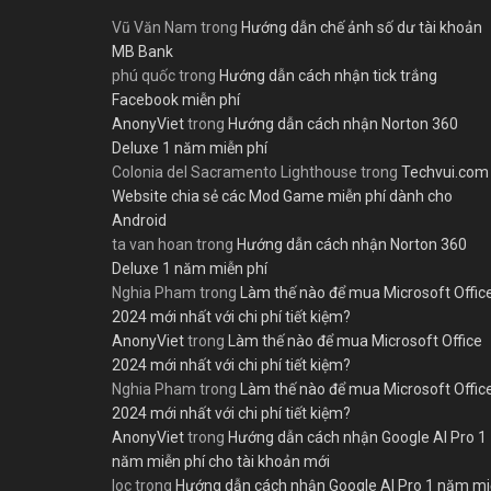
Vũ Văn Nam
trong
Hướng dẫn chế ảnh số dư tài khoản
MB Bank
phú quốc
trong
Hướng dẫn cách nhận tick trắng
Facebook miễn phí
AnonyViet
trong
Hướng dẫn cách nhận Norton 360
Deluxe 1 năm miễn phí
Colonia del Sacramento Lighthouse
trong
Techvui.com
Website chia sẻ các Mod Game miễn phí dành cho
Android
ta van hoan
trong
Hướng dẫn cách nhận Norton 360
Deluxe 1 năm miễn phí
Nghia Pham
trong
Làm thế nào để mua Microsoft Offic
2024 mới nhất với chi phí tiết kiệm?
AnonyViet
trong
Làm thế nào để mua Microsoft Office
2024 mới nhất với chi phí tiết kiệm?
Nghia Pham
trong
Làm thế nào để mua Microsoft Offic
2024 mới nhất với chi phí tiết kiệm?
AnonyViet
trong
Hướng dẫn cách nhận Google AI Pro 1
năm miễn phí cho tài khoản mới
loc
trong
Hướng dẫn cách nhận Google AI Pro 1 năm m