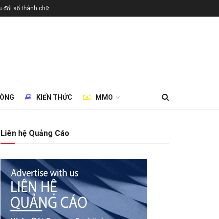
 đổi số thành chữ
HÒNG
KIẾN THỨC
MMO
Liên hệ Quảng Cáo