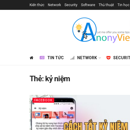
Kiến thức
Network
Security
Software
Thủ thuật
Tin học
TIN TỨC
NETWORK
SECURI
Thẻ:
kỷ niệm
FACEBOOK