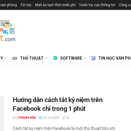
 văn phòng
Tin tức
Mail ảo tạm thời miễn phí
Tools tra cứu thông tin
Công cụ
TY
THỦ THUẬT
SOFTWARE
TIN HỌC VĂN P
Hướng dẫn cách tắt kỷ niệm trên
Facebook chỉ trong 1 phút
BY
THANH KIM
24/12/2025
0
Cách tắt kỷ niệm trên Facebook là một thủ thuật hữu ích