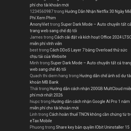
phí cho tài khoản mới
1234560987
trong
Hướng Dẫn Nhận Netflix 30 Ngày Mi
Phí Xem Phim
AnonyViet
trong
Super Dark Mode – Auto chuyển tất c
trang web sang chế độ tối
James
trong
Cách cài đặt và kích hoạt Office 2024 LTS
miễn phí vĩnh viễn
best
trong
Cách DDoS Layer 7 bằng Overload thử sức
chịu tải của Website
Minh
trong
Super Dark Mode – Auto chuyển tất cả tran
web sang chế độ tối
Quach thi diem hang
trong
Hướng dẫn chế ảnh số dư tà
khoản MB Bank
Thái
trong
Hướng dẫn cách nhận 200GB MultCloud miễ
phí mới nhất 2026
hiupc
trong
Hướng dẫn cách nhận Google AI Pro 1 năm
miễn phí cho tài khoản mới
Linh
trong
Cách hoàn thuế TNCN không cần chứng từ t
eTax Mobile
Phuong
trong
Share key bản quyền IObit Uninstaller 15