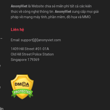
AnonyViet
là Website chia sẻ miễn phí tất cả các kiến
thức về công nghệ thông tin.
AnonyViet
cung cấp mọi giải
pháp về mạng máy tính, phần mềm, đồ họa và MMO.
Liên hệ
 –
Email: support[@]anonyviet.com
1409 Hill Street #01-01A
Old Hill Street Police Station
Singapore 179369
e
e
iễn