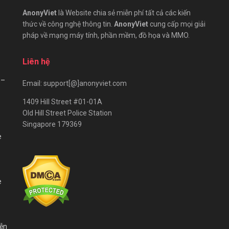
AnonyViet
là Website chia sẻ miễn phí tất cả các kiến
thức về công nghệ thông tin.
AnonyViet
cung cấp mọi giải
pháp về mạng máy tính, phần mềm, đồ họa và MMO.
Liên hệ
 –
Email: support[@]anonyviet.com
1409 Hill Street #01-01A
Old Hill Street Police Station
Singapore 179369
e
e
iễn