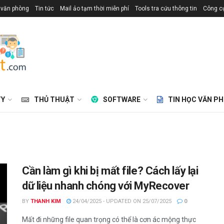
 văn phòng
Tin tức
Mail ảo tạm thời miễn phí
Tools tra cứu thông tin
Công cụ
TY
THỦ THUẬT
SOFTWARE
TIN HỌC VĂN P
Cần làm gì khi bị mất file? Cách lấy lại
dữ liệu nhanh chóng với MyRecover
BY
THANH KIM
24/04/2025 - UPDATED ON 25/07/2025
0
Mất đi những file quan trọng có thể là cơn ác mộng thực