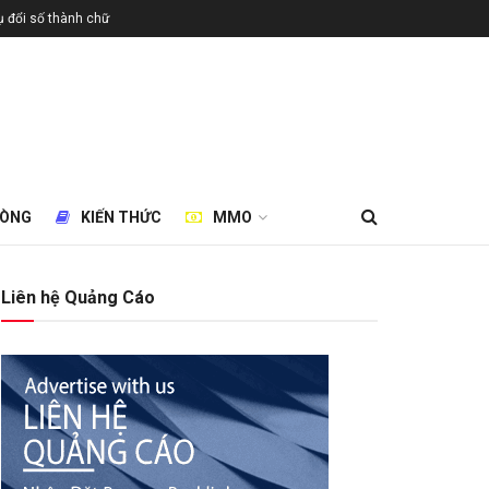
 đổi số thành chữ
HÒNG
KIẾN THỨC
MMO
Liên hệ Quảng Cáo