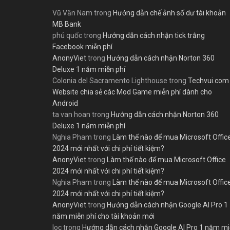
Vũ Văn Nam
trong
Hướng dẫn chế ảnh số dư tài khoản
MB Bank
phú quốc
trong
Hướng dẫn cách nhận tick trắng
Facebook miễn phí
AnonyViet
trong
Hướng dẫn cách nhận Norton 360
Deluxe 1 năm miễn phí
Colonia del Sacramento Lighthouse
trong
Techvui.com
Website chia sẻ các Mod Game miễn phí dành cho
Android
ta van hoan
trong
Hướng dẫn cách nhận Norton 360
Deluxe 1 năm miễn phí
Nghia Pham
trong
Làm thế nào để mua Microsoft Offic
2024 mới nhất với chi phí tiết kiệm?
AnonyViet
trong
Làm thế nào để mua Microsoft Office
2024 mới nhất với chi phí tiết kiệm?
Nghia Pham
trong
Làm thế nào để mua Microsoft Offic
2024 mới nhất với chi phí tiết kiệm?
AnonyViet
trong
Hướng dẫn cách nhận Google AI Pro 1
năm miễn phí cho tài khoản mới
loc
trong
Hướng dẫn cách nhận Google AI Pro 1 năm m