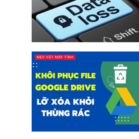
MẸO VẶT MÁY TÍNH