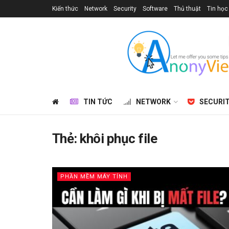
Kiến thức
Network
Security
Software
Thủ thuật
Tin học
TIN TỨC
NETWORK
SECURI
Thẻ:
khôi phục file
PHẦN MỀM MÁY TÍNH