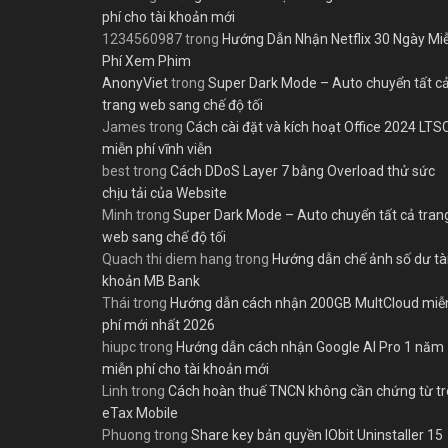
phí cho tài khoản mới
1234560987
trong
Hướng Dẫn Nhận Netflix 30 Ngày Mi
Phí Xem Phim
AnonyViet
trong
Super Dark Mode – Auto chuyển tất c
trang web sang chế độ tối
James
trong
Cách cài đặt và kích hoạt Office 2024 LTS
miễn phí vĩnh viễn
best
trong
Cách DDoS Layer 7 bằng Overload thử sức
chịu tải của Website
Minh
trong
Super Dark Mode – Auto chuyển tất cả tran
web sang chế độ tối
Quach thi diem hang
trong
Hướng dẫn chế ảnh số dư tà
khoản MB Bank
Thái
trong
Hướng dẫn cách nhận 200GB MultCloud miễ
phí mới nhất 2026
hiupc
trong
Hướng dẫn cách nhận Google AI Pro 1 năm
miễn phí cho tài khoản mới
Linh
trong
Cách hoàn thuế TNCN không cần chứng từ t
eTax Mobile
Phuong
trong
Share key bản quyền IObit Uninstaller 15