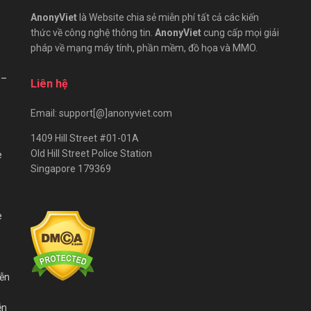
AnonyViet
là Website chia sẻ miễn phí tất cả các kiến
thức về công nghệ thông tin.
AnonyViet
cung cấp mọi giải
pháp về mạng máy tính, phần mềm, đồ họa và MMO.
 –
Liên hệ
Email: support[@]anonyviet.com
1409 Hill Street #01-01A
Old Hill Street Police Station
e
Singapore 179369
e
iễn
ễn