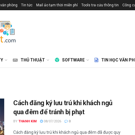
 văn phòng
Tin tức
Mail ảo tạm thời miễn phí
Tools tra cứu thông tin
Công cụ
TY
THỦ THUẬT
SOFTWARE
TIN HỌC VĂN P
Cách đăng ký lưu trú khi khách ngủ
qua đêm để tránh bị phạt
BY
THANH KIM
08/07/2026
0
Cách đăng ký lưu trú khi khách ngủ qua đêm đã được quy