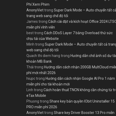
Phí Xem Phim
AnonyViet
trong
Super Dark Mode – Auto chuyển tất c
trang web sang chế độ tối
James
trong
Cách cài đặt và kích hoạt Office 2024 LTS
miễn phí vĩnh viễn
best
trong
Cách DDoS Layer 7 bằng Overload thử sức
chịu tải của Website
Minh
trong
Super Dark Mode – Auto chuyển tất cả tran
web sang chế độ tối
Quach thi diem hang
trong
Hướng dẫn chế ảnh số dư tà
khoản MB Bank
Thái
trong
Hướng dẫn cách nhận 200GB MultCloud miễ
phí mới nhất 2026
hiupc
trong
Hướng dẫn cách nhận Google AI Pro 1 năm
miễn phí cho tài khoản mới
Linh
trong
Cách hoàn thuế TNCN không cần chứng từ t
eTax Mobile
Phuong
trong
Share key bản quyền IObit Uninstaller 15
PRO miễn phí 2026
AnonyViet
trong
Share key Driver Booster 13 Pro miễn