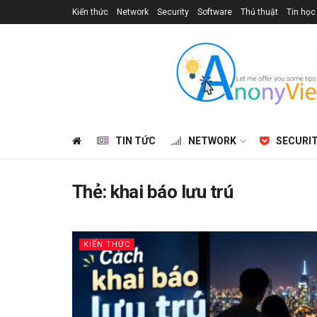
Kiến thức
Network
Security
Software
Thủ thuật
Tin học
TIN TỨC
NETWORK
SECURI
Thẻ:
khai báo lưu trú
KIẾN THỨC