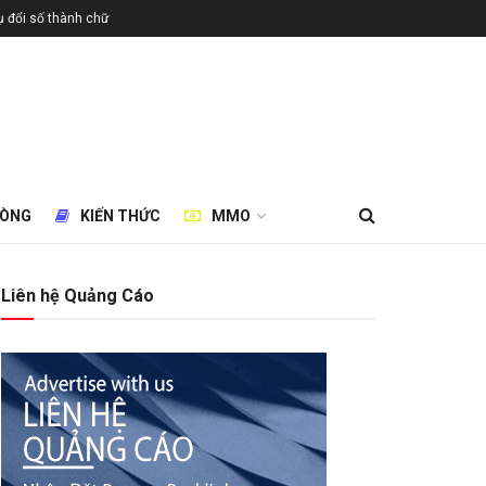
 đổi số thành chữ
HÒNG
KIẾN THỨC
MMO
Liên hệ Quảng Cáo