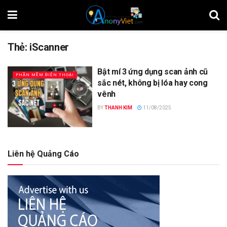
Thẻ:
iScanner
Bật mí 3 ứng dụng scan ảnh cũ
PHẦN MỀM ĐIỆN THOẠI
sắc nét, không bị lóa hay cong
vênh
BY
THANH KIM
11/08/2025
Liên hệ Quảng Cáo