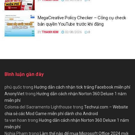
MegaCreative Policy Checker – Công cụ check
bản quyền YouTube trước khi đăng
BY
THANH KIM
02/08/2026
0
Bình luận gần đây
phú quốc
trong
Hướng dẫn cách nhận tick trắng Facebook miễn phí
AnonyViet
trong
Hướng dẫn cách nhận Norton 360 Deluxe 1 năm
miễn phí
Colonia del Sacramento Lighthouse
trong
Techvui.com – Website
chia sẻ các Mod Game miễn phí dành cho Android
ta van hoan
trong
Hướng dẫn cách nhận Norton 360 Deluxe 1 năm
miễn phí
Nghia Pham
trong
Làm thế nào để mua Microsoft Office 2024 mới