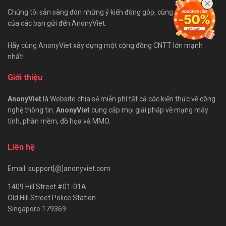
Chúng tôi sẵn sàng đón những ý kiến đóng góp, cũng như bài viết
của các bạn gửi đến AnonyViet.
Hãy cùng AnonyViet xây dựng một cộng đồng CNTT lớn mạnh
nhất!
Giới thiệu
AnonyViet
là Website chia sẻ miễn phí tất cả các kiến thức về công
nghệ thông tin.
AnonyViet
cung cấp mọi giải pháp về mạng máy
tính, phần mềm, đồ họa và MMO.
Liên hệ
Email: support[@]anonyviet.com
1409 Hill Street #01-01A
Old Hill Street Police Station
Singapore 179369