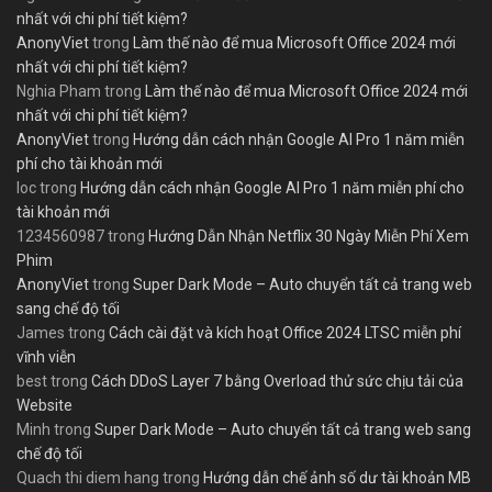
nhất với chi phí tiết kiệm?
AnonyViet
trong
Làm thế nào để mua Microsoft Office 2024 mới
nhất với chi phí tiết kiệm?
Nghia Pham
trong
Làm thế nào để mua Microsoft Office 2024 mới
nhất với chi phí tiết kiệm?
AnonyViet
trong
Hướng dẫn cách nhận Google AI Pro 1 năm miễn
phí cho tài khoản mới
loc
trong
Hướng dẫn cách nhận Google AI Pro 1 năm miễn phí cho
tài khoản mới
1234560987
trong
Hướng Dẫn Nhận Netflix 30 Ngày Miễn Phí Xem
Phim
AnonyViet
trong
Super Dark Mode – Auto chuyển tất cả trang web
sang chế độ tối
James
trong
Cách cài đặt và kích hoạt Office 2024 LTSC miễn phí
vĩnh viễn
best
trong
Cách DDoS Layer 7 bằng Overload thử sức chịu tải của
Website
Minh
trong
Super Dark Mode – Auto chuyển tất cả trang web sang
chế độ tối
Quach thi diem hang
trong
Hướng dẫn chế ảnh số dư tài khoản MB