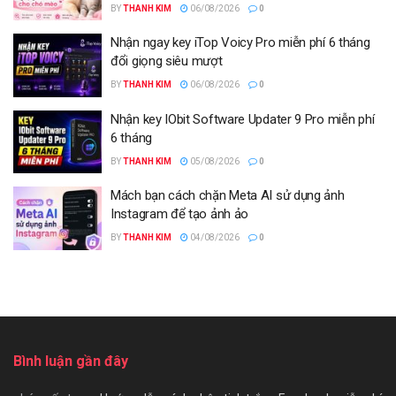
BY
THANH KIM
06/08/2026
0
Nhận ngay key iTop Voicy Pro miễn phí 6 tháng
đổi giọng siêu mượt
BY
THANH KIM
06/08/2026
0
Nhận key IObit Software Updater 9 Pro miễn phí
6 tháng
BY
THANH KIM
05/08/2026
0
Mách bạn cách chặn Meta AI sử dụng ảnh
Instagram để tạo ảnh ảo
BY
THANH KIM
04/08/2026
0
Bình luận gần đây