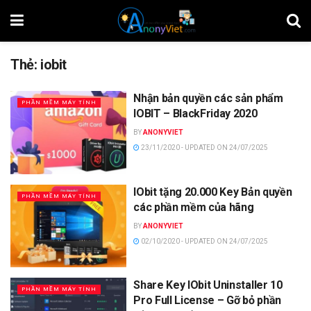
Thẻ:
iobit
Nhận bản quyền các sản phẩm
PHẦN MỀM MÁY TÍNH
IOBIT – BlackFriday 2020
BY
ANONYVIET
23/11/2020 - UPDATED ON 24/07/2025
IObit tặng 20.000 Key Bản quyền
PHẦN MỀM MÁY TÍNH
các phần mềm của hãng
BY
ANONYVIET
02/10/2020 - UPDATED ON 24/07/2025
Share Key IObit Uninstaller 10
PHẦN MỀM MÁY TÍNH
Pro Full License – Gỡ bỏ phần