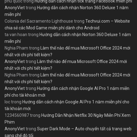
phú quốc
trong
Hướng dẫn cách nhận tick trắng Facebook miễn phí
AnonyViet
trong
Hướng dẫn cách nhận Norton 360 Deluxe 1 năm
miễn phí
Colonia del Sacramento Lighthouse
trong
Techvui.com – Website
chia sẻ các Mod Game miễn phí dành cho Android
ta van hoan
trong
Hướng dẫn cách nhận Norton 360 Deluxe 1 năm
miễn phí
Nghia Pham
trong
Làm thế nào để mua Microsoft Office 2024 mới
nhất với chi phí tiết kiệm?
AnonyViet
trong
Làm thế nào để mua Microsoft Office 2024 mới
nhất với chi phí tiết kiệm?
Nghia Pham
trong
Làm thế nào để mua Microsoft Office 2024 mới
nhất với chi phí tiết kiệm?
AnonyViet
trong
Hướng dẫn cách nhận Google AI Pro 1 năm miễn
phí cho tài khoản mới
loc
trong
Hướng dẫn cách nhận Google AI Pro 1 năm miễn phí cho
tài khoản mới
1234560987
trong
Hướng Dẫn Nhận Netflix 30 Ngày Miễn Phí Xem
Phim
AnonyViet
trong
Super Dark Mode – Auto chuyển tất cả trang web
sang chế độ tối