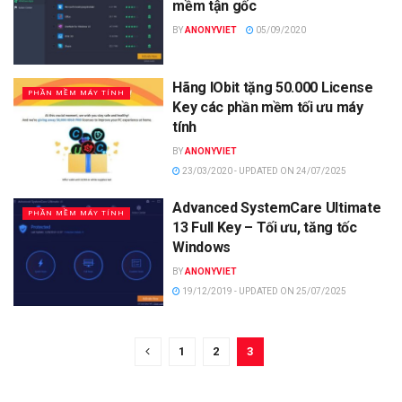
mềm tận gốc
BY
ANONYVIET
05/09/2020
Hãng IObit tặng 50.000 License
PHẦN MỀM MÁY TÍNH
Key các phần mềm tối ưu máy
tính
BY
ANONYVIET
23/03/2020 - UPDATED ON 24/07/2025
Advanced SystemCare Ultimate
PHẦN MỀM MÁY TÍNH
13 Full Key – Tối ưu, tăng tốc
Windows
BY
ANONYVIET
19/12/2019 - UPDATED ON 25/07/2025
1
2
3