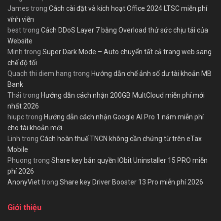
James
trong
Cách cài đặt và kích hoạt Office 2024 LTSC miễn phí
vĩnh viễn
best
trong
Cách DDoS Layer 7 bằng Overload thử sức chịu tải của
Website
Minh
trong
Super Dark Mode – Auto chuyển tất cả trang web sang
chế độ tối
Quach thi diem hang
trong
Hướng dẫn chế ảnh số dư tài khoản MB
Bank
Thái
trong
Hướng dẫn cách nhận 200GB MultCloud miễn phí mới
nhất 2026
hiupc
trong
Hướng dẫn cách nhận Google AI Pro 1 năm miễn phí
cho tài khoản mới
Linh
trong
Cách hoàn thuế TNCN không cần chứng từ trên eTax
Mobile
Phuong
trong
Share key bản quyền IObit Uninstaller 15 PRO miễn
phí 2026
AnonyViet
trong
Share key Driver Booster 13 Pro miễn phí 2026
Giới thiệu