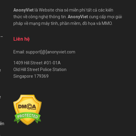
AnonyViet
là Website chia sẻ miễn phí tất cả các kiến
thức về công nghệ thông tin.
AnonyViet
cung cấp mọi giải
pháp về mạng máy tính, phần mềm, đồ họa và MMO.
 –
Liên hệ
Email: support[@]anonyviet.com
1409 Hill Street #01-01A
Old Hill Street Police Station
e
Singapore 179369
e
iễn