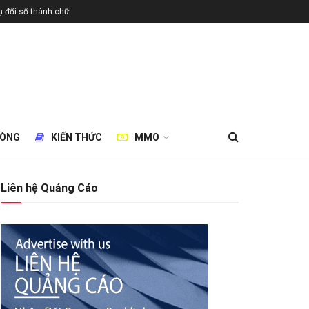
 đổi số thành chữ
HÒNG
KIẾN THỨC
MMO
Liên hệ Quảng Cáo