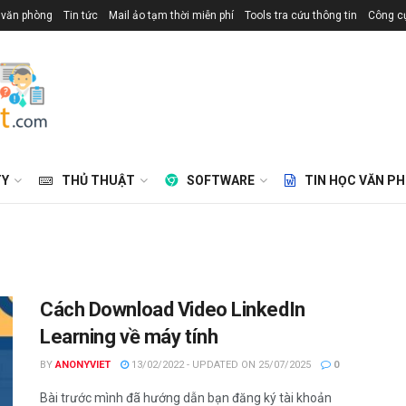
 văn phòng
Tin tức
Mail ảo tạm thời miễn phí
Tools tra cứu thông tin
Công cụ
TY
THỦ THUẬT
SOFTWARE
TIN HỌC VĂN P
Cách Download Video LinkedIn
Learning về máy tính
BY
ANONYVIET
13/02/2022 - UPDATED ON 25/07/2025
0
Bài trước mình đã hướng dẫn bạn đăng ký tài khoản