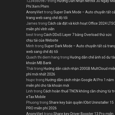
1234560987
trong
Hướng Dẫn Nhận Netflix 30 Ngày Mi
Phí Xem Phim
AnonyViet
trong
Super Dark Mode – Auto chuyển tất c
trang web sang chế độ tối
James
trong
Cách cài đặt và kích hoạt Office 2024 LTS
miễn phí vĩnh viễn
best
trong
Cách DDoS Layer 7 bằng Overload thử sức
chịu tải của Website
Minh
trong
Super Dark Mode – Auto chuyển tất cả tran
web sang chế độ tối
Quach thi diem hang
trong
Hướng dẫn chế ảnh số dư tà
khoản MB Bank
Thái
trong
Hướng dẫn cách nhận 200GB MultCloud miễ
phí mới nhất 2026
hiupc
trong
Hướng dẫn cách nhận Google AI Pro 1 năm
miễn phí cho tài khoản mới
Linh
trong
Cách hoàn thuế TNCN không cần chứng từ t
eTax Mobile
Phuong
trong
Share key bản quyền IObit Uninstaller 15
PRO miễn phí 2026
AnonyViet
trong
Share key Driver Booster 13 Pro miễn