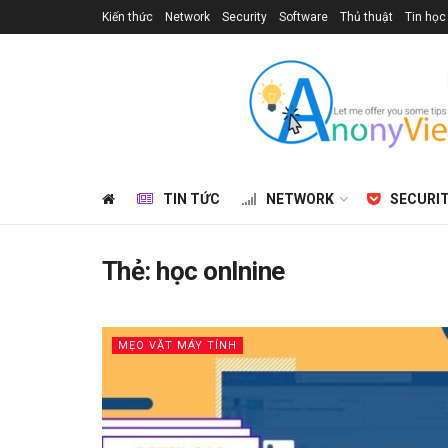
Kiến thức
Network
Security
Software
Thủ thuật
Tin học
TIN TỨC
NETWORK
SECURI
Thẻ:
học onlnine
MẸO VẶT MÁY TÍNH