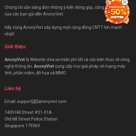
Chúng tôi sẵn sàng đón những ý kiến đóng góp, cũng như bài viết
của các bạn gửi đến AnonyViet.
Hãy cùng AnonyViet xây dựng một cộng đồng CNTT lớn mạnh
nhất!
Giới thiệu
AnonyViet
là Website chia sẻ miễn phí tất cả các kiến thức về công
nghệ thông tin.
AnonyViet
cung cấp mọi giải pháp về mạng máy
tính, phần mềm, đồ họa và MMO.
Liên hệ
Email: support[@]anonyviet.com
1409 Hill Street #01-01A
Old Hill Street Police Station
Singapore 179369