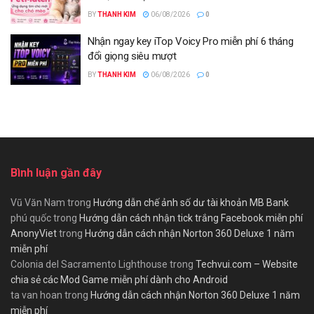
BY
THANH KIM
06/08/2026
0
Nhận ngay key iTop Voicy Pro miễn phí 6 tháng
đổi giọng siêu mượt
BY
THANH KIM
06/08/2026
0
Bình luận gần đây
Vũ Văn Nam
trong
Hướng dẫn chế ảnh số dư tài khoản MB Bank
phú quốc
trong
Hướng dẫn cách nhận tick trắng Facebook miễn phí
AnonyViet
trong
Hướng dẫn cách nhận Norton 360 Deluxe 1 năm
miễn phí
Colonia del Sacramento Lighthouse
trong
Techvui.com – Website
chia sẻ các Mod Game miễn phí dành cho Android
ta van hoan
trong
Hướng dẫn cách nhận Norton 360 Deluxe 1 năm
miễn phí