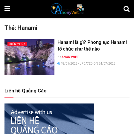
Thẻ:
Hanami
Hanami là gì? Phong tục Hanami
KIẾN THỨC
tổ chức như thế nào
BY
ANONYVIET
18/01/2023 - UPDATED ON 24/07/2025
Liên hệ Quảng Cáo