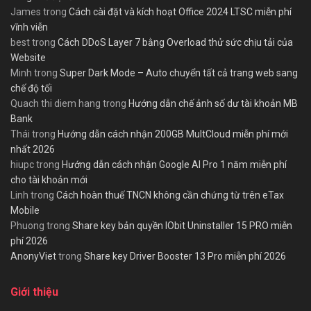
James
trong
Cách cài đặt và kích hoạt Office 2024 LTSC miễn phí
vĩnh viễn
best
trong
Cách DDoS Layer 7 bằng Overload thử sức chịu tải của
Website
Minh
trong
Super Dark Mode – Auto chuyển tất cả trang web sang
chế độ tối
Quach thi diem hang
trong
Hướng dẫn chế ảnh số dư tài khoản MB
Bank
Thái
trong
Hướng dẫn cách nhận 200GB MultCloud miễn phí mới
nhất 2026
hiupc
trong
Hướng dẫn cách nhận Google AI Pro 1 năm miễn phí
cho tài khoản mới
Linh
trong
Cách hoàn thuế TNCN không cần chứng từ trên eTax
Mobile
Phuong
trong
Share key bản quyền IObit Uninstaller 15 PRO miễn
phí 2026
AnonyViet
trong
Share key Driver Booster 13 Pro miễn phí 2026
Giới thiệu