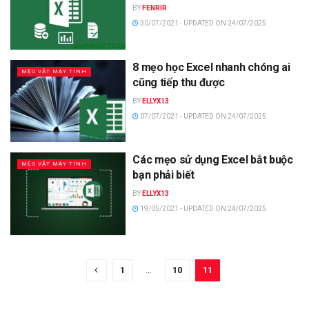
BY
FENRIR
30/07/2021 - UPDATED ON 24/07/2025
8 mẹo học Excel nhanh chóng ai
MẸO VẶT MÁY TÍNH
cũng tiếp thu được
BY
ELLYX13
07/07/2021 - UPDATED ON 24/07/2025
Các mẹo sử dụng Excel bắt buộc
MẸO VẶT MÁY TÍNH
bạn phải biết
BY
ELLYX13
19/05/2021 - UPDATED ON 24/07/2025
1
…
10
11