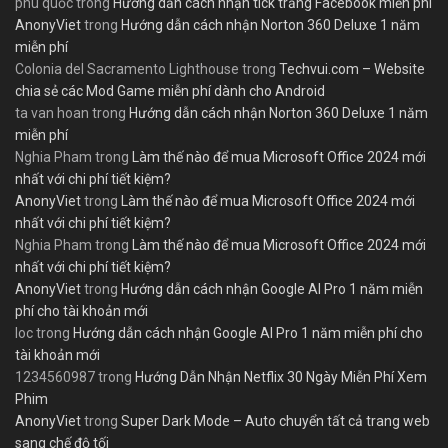
phú quốc
trong
Hướng dẫn cách nhận tick trắng Facebook miễn phí
AnonyViet
trong
Hướng dẫn cách nhận Norton 360 Deluxe 1 năm
miễn phí
Colonia del Sacramento Lighthouse
trong
Techvui.com – Website
chia sẻ các Mod Game miễn phí dành cho Android
ta van hoan
trong
Hướng dẫn cách nhận Norton 360 Deluxe 1 năm
miễn phí
Nghia Pham
trong
Làm thế nào để mua Microsoft Office 2024 mới
nhất với chi phí tiết kiệm?
AnonyViet
trong
Làm thế nào để mua Microsoft Office 2024 mới
nhất với chi phí tiết kiệm?
Nghia Pham
trong
Làm thế nào để mua Microsoft Office 2024 mới
nhất với chi phí tiết kiệm?
AnonyViet
trong
Hướng dẫn cách nhận Google AI Pro 1 năm miễn
phí cho tài khoản mới
loc
trong
Hướng dẫn cách nhận Google AI Pro 1 năm miễn phí cho
tài khoản mới
1234560987
trong
Hướng Dẫn Nhận Netflix 30 Ngày Miễn Phí Xem
Phim
AnonyViet
trong
Super Dark Mode – Auto chuyển tất cả trang web
sang chế độ tối