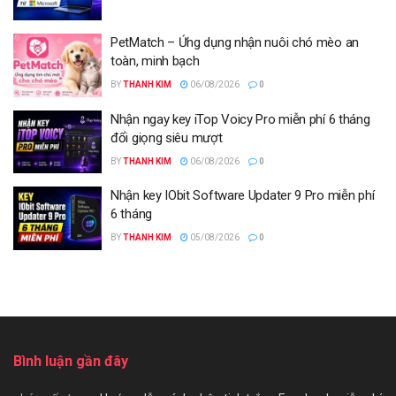
PetMatch – Ứng dụng nhận nuôi chó mèo an
toàn, minh bạch
BY
THANH KIM
06/08/2026
0
Nhận ngay key iTop Voicy Pro miễn phí 6 tháng
đổi giọng siêu mượt
BY
THANH KIM
06/08/2026
0
Nhận key IObit Software Updater 9 Pro miễn phí
6 tháng
BY
THANH KIM
05/08/2026
0
Bình luận gần đây