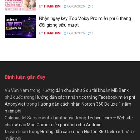
BY
THANH KIM
06/08/2026
0
Nhận ngay key iTop Voicy Pro miễn phí 6 tháng
đổi giọng siêu mượt
BY
THANH KIM
06/08/2026
0
Bình luận gần đây
Vũ Văn Nam
trong
Hướng dẫn chế ảnh số dư tài khoản MB Bank
phú quốc
trong
Hướng dẫn cách nhận tick trắng Facebook miễn phí
AnonyViet
trong
Hướng dẫn cách nhận Norton 360 Deluxe 1 năm
miễn phí
Colonia del Sacramento Lighthouse
trong
Techvui.com – Website
chia sẻ các Mod Game miễn phí dành cho Android
ta van hoan
trong
Hướng dẫn cách nhận Norton 360 Deluxe 1 năm
miễn phí