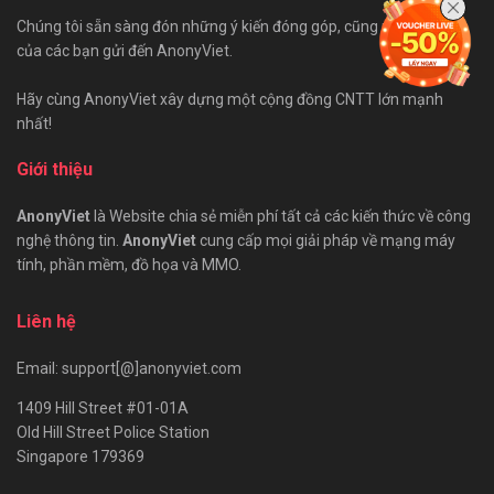
Chúng tôi sẵn sàng đón những ý kiến đóng góp, cũng như bài viết
của các bạn gửi đến AnonyViet.
Hãy cùng AnonyViet xây dựng một cộng đồng CNTT lớn mạnh
nhất!
Giới thiệu
AnonyViet
là Website chia sẻ miễn phí tất cả các kiến thức về công
nghệ thông tin.
AnonyViet
cung cấp mọi giải pháp về mạng máy
tính, phần mềm, đồ họa và MMO.
Liên hệ
Email: support[@]anonyviet.com
1409 Hill Street #01-01A
Old Hill Street Police Station
Singapore 179369