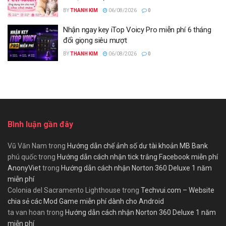
BY
THANH KIM
06/08/2026
0
Nhận ngay key iTop Voicy Pro miễn phí 6 tháng
đổi giọng siêu mượt
BY
THANH KIM
06/08/2026
0
Bình luận gần đây
Vũ Văn Nam
trong
Hướng dẫn chế ảnh số dư tài khoản MB Bank
phú quốc
trong
Hướng dẫn cách nhận tick trắng Facebook miễn phí
AnonyViet
trong
Hướng dẫn cách nhận Norton 360 Deluxe 1 năm
miễn phí
Colonia del Sacramento Lighthouse
trong
Techvui.com – Website
chia sẻ các Mod Game miễn phí dành cho Android
ta van hoan
trong
Hướng dẫn cách nhận Norton 360 Deluxe 1 năm
miễn phí