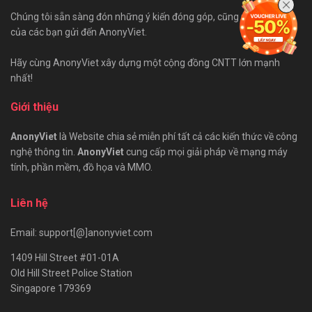
Chúng tôi sẵn sàng đón những ý kiến đóng góp, cũng như bài viết
của các bạn gửi đến AnonyViet.
Hãy cùng AnonyViet xây dựng một cộng đồng CNTT lớn mạnh
nhất!
Giới thiệu
AnonyViet
là Website chia sẻ miễn phí tất cả các kiến thức về công
nghệ thông tin.
AnonyViet
cung cấp mọi giải pháp về mạng máy
tính, phần mềm, đồ họa và MMO.
Liên hệ
Email: support[@]anonyviet.com
1409 Hill Street #01-01A
Old Hill Street Police Station
Singapore 179369