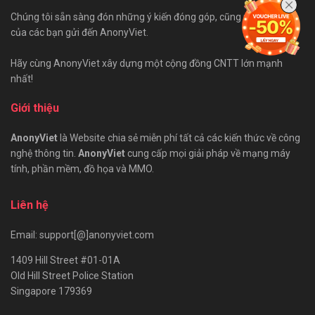
Chúng tôi sẵn sàng đón những ý kiến đóng góp, cũng như bài viết
của các bạn gửi đến AnonyViet.
Hãy cùng AnonyViet xây dựng một cộng đồng CNTT lớn mạnh
nhất!
Giới thiệu
AnonyViet
là Website chia sẻ miễn phí tất cả các kiến thức về công
nghệ thông tin.
AnonyViet
cung cấp mọi giải pháp về mạng máy
tính, phần mềm, đồ họa và MMO.
Liên hệ
Email: support[@]anonyviet.com
1409 Hill Street #01-01A
Old Hill Street Police Station
Singapore 179369