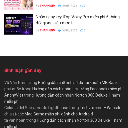
BY
THANH KIM
06/08/2026
0
Nhận ngay key iTop Voicy Pro miễn phí 6 tháng
đổi giọng siêu mượt
BY
THANH KIM
06/08/2026
0
Bình luận gần đây
Vũ Văn Nam
trong
Hướng dẫn chế ảnh số dư tài khoản MB Bank
phú quốc
trong
Hướng dẫn cách nhận tick trắng Facebook miễn phí
AnonyViet
trong
Hướng dẫn cách nhận Norton 360 Deluxe 1 năm
miễn phí
Colonia del Sacramento Lighthouse
trong
Techvui.com – Website
chia sẻ các Mod Game miễn phí dành cho Android
ta van hoan
trong
Hướng dẫn cách nhận Norton 360 Deluxe 1 năm
miễn phí