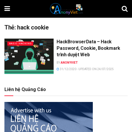
Thẻ:
hack cookie
HackBrowserData – Hack
BASIC HACKING
Password, Cookie, Bookmark
trình duyệt Web
BY
ANONYVIET
31/12/2020 - UPDATED ON 24/07/2025
Liên hệ Quảng Cáo