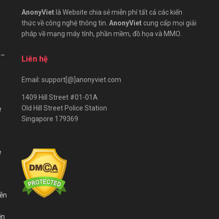
AnonyViet
là Website chia sẻ miễn phí tất cả các kiến
thức về công nghệ thông tin.
AnonyViet
cung cấp mọi giải
pháp về mạng máy tính, phần mềm, đồ họa và MMO.
 –
Liên hệ
Email: support[@]anonyviet.com
1409 Hill Street #01-01A
Old Hill Street Police Station
e
Singapore 179369
e
iễn
ễn