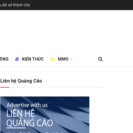
 đổi số thành chữ
HÒNG
KIẾN THỨC
MMO
Liên hệ Quảng Cáo