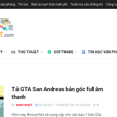
 văn phòng
Tin tức
Mail ảo tạm thời miễn phí
Tools tra cứu thông tin
Công cụ
TY
THỦ THUẬT
SOFTWARE
TIN HỌC VĂN P
Tải GTA San Andreas bản gốc full âm
thanh
BY
MINH NHỰT
25/02/2017 - UPDATED ON 19/10/2018
9
Hôm nay AnonyViet sẽ cung cấp cho các bạn 1 bản Gta