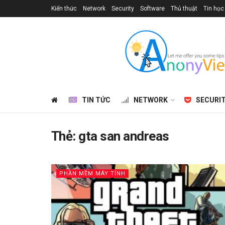
Kiến thức
Network
Security
Software
Thủ thuật
Tin học
TIN TỨC
NETWORK
SECURI
Thẻ:
gta san andreas
PHẦN MỀM MÁY TÍNH