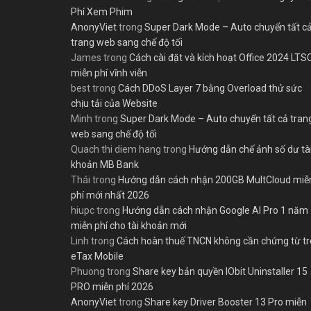
Phí Xem Phim
AnonyViet
trong
Super Dark Mode – Auto chuyển tất c
trang web sang chế độ tối
James
trong
Cách cài đặt và kích hoạt Office 2024 LTS
miễn phí vĩnh viễn
best
trong
Cách DDoS Layer 7 bằng Overload thử sức
chịu tải của Website
Minh
trong
Super Dark Mode – Auto chuyển tất cả tran
web sang chế độ tối
Quach thi diem hang
trong
Hướng dẫn chế ảnh số dư tà
khoản MB Bank
Thái
trong
Hướng dẫn cách nhận 200GB MultCloud miễ
phí mới nhất 2026
hiupc
trong
Hướng dẫn cách nhận Google AI Pro 1 năm
miễn phí cho tài khoản mới
Linh
trong
Cách hoàn thuế TNCN không cần chứng từ t
eTax Mobile
Phuong
trong
Share key bản quyền IObit Uninstaller 15
PRO miễn phí 2026
AnonyViet
trong
Share key Driver Booster 13 Pro miễn