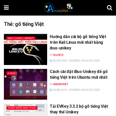
Thẻ:
gõ tiếng Việt
Hướng dẫn cài bộ gõ tiếng Việt
KALI LINUX / PARROT
trên Kali Linux mới nhất bằng
ibus-unikey
BY
ELLYX13
05/03/2020 - UPDATED ON 24/07/2025
Cách cài đặt iBus-Unikey để gõ
LINUX
tiếng Việt trên Ubuntu mới nhất
BY
ANONYVIET
30/08/2019 - UPDATED ON 25/07/2025
Tải EVKey 3.3.2 bộ gõ tiếng Việt
PHẦN MỀM MÁY TÍNH
thay thế Unikey