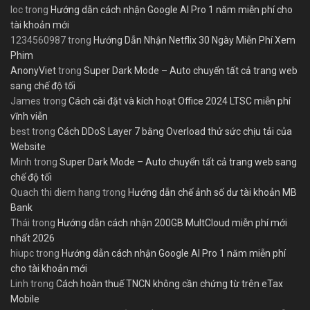
loc
trong
Hướng dẫn cách nhận Google AI Pro 1 năm miễn phí cho
tài khoản mới
1234560987
trong
Hướng Dẫn Nhận Netflix 30 Ngày Miễn Phí Xem
Phim
AnonyViet
trong
Super Dark Mode – Auto chuyển tất cả trang web
sang chế độ tối
James
trong
Cách cài đặt và kích hoạt Office 2024 LTSC miễn phí
vĩnh viễn
best
trong
Cách DDoS Layer 7 bằng Overload thử sức chịu tải của
Website
Minh
trong
Super Dark Mode – Auto chuyển tất cả trang web sang
chế độ tối
Quach thi diem hang
trong
Hướng dẫn chế ảnh số dư tài khoản MB
Bank
Thái
trong
Hướng dẫn cách nhận 200GB MultCloud miễn phí mới
nhất 2026
hiupc
trong
Hướng dẫn cách nhận Google AI Pro 1 năm miễn phí
cho tài khoản mới
Linh
trong
Cách hoàn thuế TNCN không cần chứng từ trên eTax
Mobile