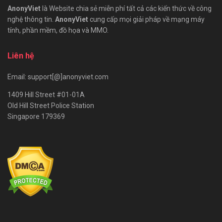
AnonyViet
là Website chia sẻ miễn phí tất cả các kiến thức về công
nghệ thông tin.
AnonyViet
cung cấp mọi giải pháp về mạng máy
tính, phần mềm, đồ họa và MMO.
Liên hệ
Email: support[@]anonyviet.com
1409 Hill Street #01-01A
Old Hill Street Police Station
Singapore 179369