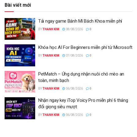
Bài viết mới
Tải ngay game Bánh Mì Bách Khoa miễn phí
BY
THANH KIM
08/08/2026
0
Khóa học AI For Beginners miễn phí từ Microsoft
BY
THANH KIM
07/08/2026
0
PetMatch – Ứng dụng nhận nuôi chó mèo an
toàn, minh bạch
BY
THANH KIM
06/08/2026
0
Nhận ngay key iTop Voicy Pro miễn phí 6 tháng
đổi giọng siêu mượt
BY
THANH KIM
06/08/2026
0