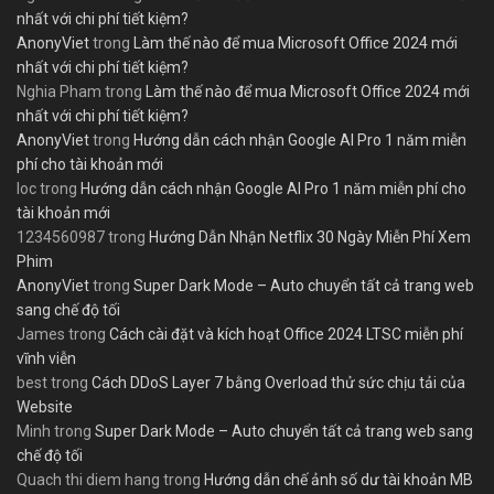
nhất với chi phí tiết kiệm?
AnonyViet
trong
Làm thế nào để mua Microsoft Office 2024 mới
nhất với chi phí tiết kiệm?
Nghia Pham
trong
Làm thế nào để mua Microsoft Office 2024 mới
nhất với chi phí tiết kiệm?
AnonyViet
trong
Hướng dẫn cách nhận Google AI Pro 1 năm miễn
phí cho tài khoản mới
loc
trong
Hướng dẫn cách nhận Google AI Pro 1 năm miễn phí cho
tài khoản mới
1234560987
trong
Hướng Dẫn Nhận Netflix 30 Ngày Miễn Phí Xem
Phim
AnonyViet
trong
Super Dark Mode – Auto chuyển tất cả trang web
sang chế độ tối
James
trong
Cách cài đặt và kích hoạt Office 2024 LTSC miễn phí
vĩnh viễn
best
trong
Cách DDoS Layer 7 bằng Overload thử sức chịu tải của
Website
Minh
trong
Super Dark Mode – Auto chuyển tất cả trang web sang
chế độ tối
Quach thi diem hang
trong
Hướng dẫn chế ảnh số dư tài khoản MB