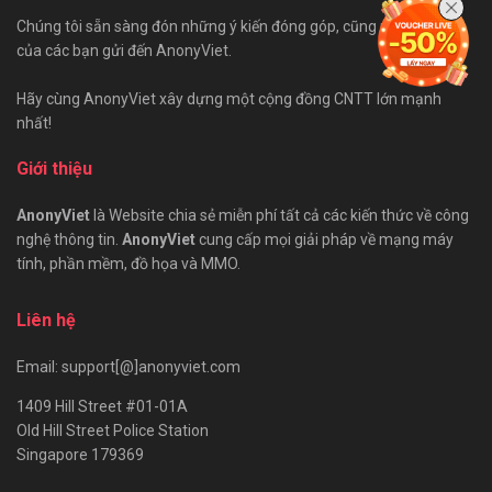
Chúng tôi sẵn sàng đón những ý kiến đóng góp, cũng như bài viết
của các bạn gửi đến AnonyViet.
Hãy cùng AnonyViet xây dựng một cộng đồng CNTT lớn mạnh
nhất!
Giới thiệu
AnonyViet
là Website chia sẻ miễn phí tất cả các kiến thức về công
nghệ thông tin.
AnonyViet
cung cấp mọi giải pháp về mạng máy
tính, phần mềm, đồ họa và MMO.
Liên hệ
Email: support[@]anonyviet.com
1409 Hill Street #01-01A
Old Hill Street Police Station
Singapore 179369