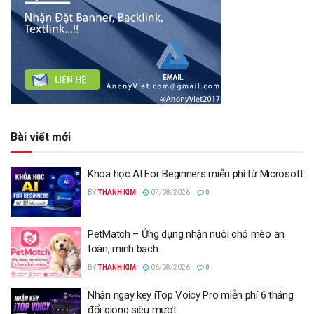
Bài viết mới
Khóa học AI For Beginners miễn phí từ Microsoft
BY
THANH KIM
07/08/2026
0
PetMatch – Ứng dụng nhận nuôi chó mèo an
toàn, minh bạch
BY
THANH KIM
06/08/2026
0
Nhận ngay key iTop Voicy Pro miễn phí 6 tháng
đổi giọng siêu mượt