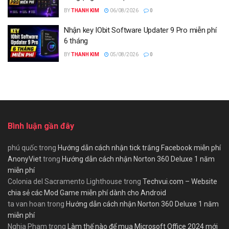
BY
THANH KIM
06/08/2026
0
Nhận key IObit Software Updater 9 Pro miễn phí
6 tháng
BY
THANH KIM
05/08/2026
0
Bình luận gần đây
phú quốc
trong
Hướng dẫn cách nhận tick trắng Facebook miễn phí
AnonyViet
trong
Hướng dẫn cách nhận Norton 360 Deluxe 1 năm
miễn phí
Colonia del Sacramento Lighthouse
trong
Techvui.com – Website
chia sẻ các Mod Game miễn phí dành cho Android
ta van hoan
trong
Hướng dẫn cách nhận Norton 360 Deluxe 1 năm
miễn phí
Nghia Pham
trong
Làm thế nào để mua Microsoft Office 2024 mới