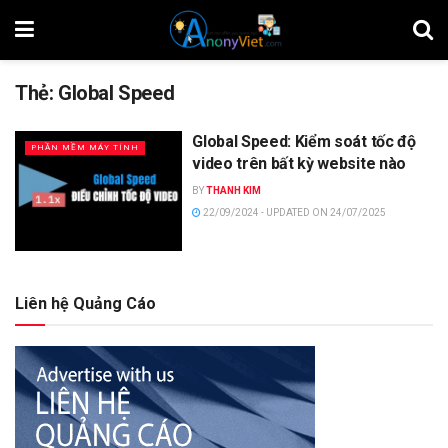
Thẻ:
Global Speed
Global Speed: Kiểm soát tốc độ
PHẦN MỀM MÁY TÍNH
video trên bất kỳ website nào
BY
THANH KIM
22/09/2024 - UPDATED ON 24/07/2025
Liên hệ Quảng Cáo