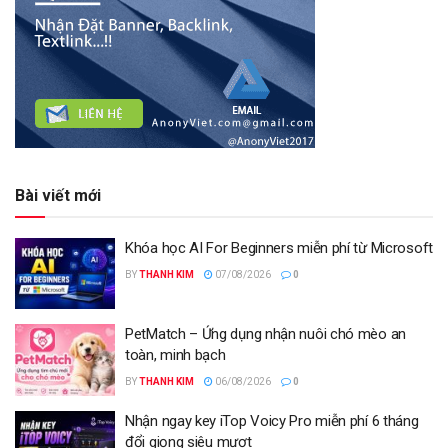
Bài viết mới
Khóa học AI For Beginners miễn phí từ Microsoft
BY
THANH KIM
07/08/2026
0
PetMatch – Ứng dụng nhận nuôi chó mèo an
toàn, minh bạch
BY
THANH KIM
06/08/2026
0
Nhận ngay key iTop Voicy Pro miễn phí 6 tháng
đổi giọng siêu mượt