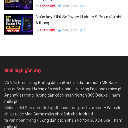
BY
THANH KIM
06/08/2026
0
Nhận key IObit Software Updater 9 Pro miễn phí
6 tháng
BY
THANH KIM
05/08/2026
0
Bình luận gần đây
Vũ Văn Nam
trong
Hướng dẫn chế ảnh số dư tài khoản MB Bank
phú quốc
trong
Hướng dẫn cách nhận tick trắng Facebook miễn phí
AnonyViet
trong
Hướng dẫn cách nhận Norton 360 Deluxe 1 năm
miễn phí
Colonia del Sacramento Lighthouse
trong
Techvui.com – Website
chia sẻ các Mod Game miễn phí dành cho Android
ta van hoan
trong
Hướng dẫn cách nhận Norton 360 Deluxe 1 năm
miễn phí