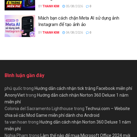
BY
THANH KIM
05/08/2026
0
Mách bạn cách chặn Meta AI sử dụng ảnh
Instagram để tạo ảnh ảo
BY
THANH KIM
04/08/2026
0
Bình luận gần đây
phú quốc
trong
Hướng dẫn cách nhận tick trắng Facebook miễn phí
AnonyViet
trong
Hướng dẫn cách nhận Norton 360 Deluxe 1 năm
miễn phí
Colonia del Sacramento Lighthouse
trong
Techvui.com – Website
chia sẻ các Mod Game miễn phí dành cho Android
ta van hoan
trong
Hướng dẫn cách nhận Norton 360 Deluxe 1 năm
miễn phí
Nghia Pham
trong
Làm thế nào để mua Microsoft Office 2024 mới