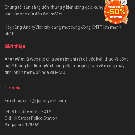
Chúng tôi sẵn sàng đón những ý kiến đóng góp, cũng như bài viết
của các bạn gửi đến AnonyViet.
Hãy cùng AnonyViet xây dựng một cộng đồng CNTT lớn mạnh
nhất!
Giới thiệu
AnonyViet
là Website chia sẻ miễn phí tất cả các kiến thức về công
nghệ thông tin.
AnonyViet
cung cấp mọi giải pháp về mạng máy
tính, phần mềm, đồ họa và MMO.
Liên hệ
Email: support[@]anonyviet.com
1409 Hill Street #01-01A
Old Hill Street Police Station
Singapore 179369