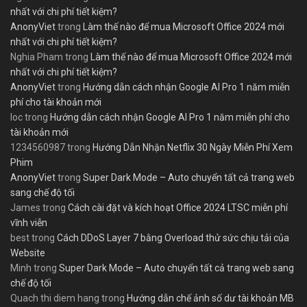
nhất với chi phí tiết kiệm?
AnonyViet
trong
Làm thế nào để mua Microsoft Office 2024 mới
nhất với chi phí tiết kiệm?
Nghia Pham
trong
Làm thế nào để mua Microsoft Office 2024 mới
nhất với chi phí tiết kiệm?
AnonyViet
trong
Hướng dẫn cách nhận Google AI Pro 1 năm miễn
phí cho tài khoản mới
loc
trong
Hướng dẫn cách nhận Google AI Pro 1 năm miễn phí cho
tài khoản mới
1234560987
trong
Hướng Dẫn Nhận Netflix 30 Ngày Miễn Phí Xem
Phim
AnonyViet
trong
Super Dark Mode – Auto chuyển tất cả trang web
sang chế độ tối
James
trong
Cách cài đặt và kích hoạt Office 2024 LTSC miễn phí
vĩnh viễn
best
trong
Cách DDoS Layer 7 bằng Overload thử sức chịu tải của
Website
Minh
trong
Super Dark Mode – Auto chuyển tất cả trang web sang
chế độ tối
Quach thi diem hang
trong
Hướng dẫn chế ảnh số dư tài khoản MB