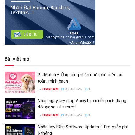
Bài viết mới
PetMatch – Ứng dụng nhận nuôi chó mèo an
toàn, minh bạch
BY
THANH KIM
06/08/2026
0
Nhận ngay key iTop Voicy Pro miễn phí 6 tháng
đổi giọng siêu mượt
BY
THANH KIM
06/08/2026
0
Nhận key IObit Software Updater 9 Pro miễn phí
6 tháng