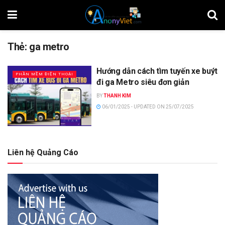
Thẻ:
ga metro
Hướng dẫn cách tìm tuyến xe buýt
PHẦN MỀM ĐIỆN THOẠI
đi ga Metro siêu đơn giản
BY
THANH KIM
06/01/2025 - UPDATED ON 25/07/2025
Liên hệ Quảng Cáo