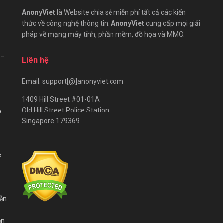
AnonyViet
là Website chia sẻ miễn phí tất cả các kiến
thức về công nghệ thông tin.
AnonyViet
cung cấp mọi giải
pháp về mạng máy tính, phần mềm, đồ họa và MMO.
 –
Liên hệ
Email: support[@]anonyviet.com
1409 Hill Street #01-01A
Old Hill Street Police Station
e
Singapore 179369
e
iễn
ễn