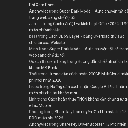
Phí Xem Phim
AnonyViet
trong
Super Dark Mode – Auto chuyển tất c
trang web sang chế độ tối
James
trong
Cách cài đặt và kích hoạt Office 2024 LTS
miễn phí vĩnh viễn
best
trong
Cách DDoS Layer 7 bằng Overload thử sức
chịu tải của Website
Minh
trong
Super Dark Mode – Auto chuyển tất cả tran
web sang chế độ tối
Quach thi diem hang
trong
Hướng dẫn chế ảnh số dư tà
khoản MB Bank
Thái
trong
Hướng dẫn cách nhận 200GB MultCloud miễ
phí mới nhất 2026
hiupc
trong
Hướng dẫn cách nhận Google AI Pro 1 năm
miễn phí cho tài khoản mới
Linh
trong
Cách hoàn thuế TNCN không cần chứng từ t
eTax Mobile
Phuong
trong
Share key bản quyền IObit Uninstaller 15
PRO miễn phí 2026
AnonyViet
trong
Share key Driver Booster 13 Pro miễn