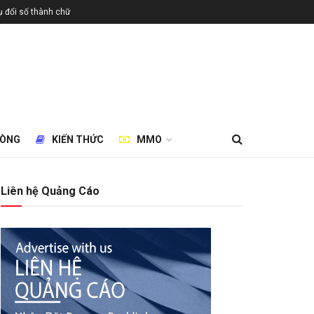
 đổi số thành chữ
HÒNG
KIẾN THỨC
MMO
Liên hệ Quảng Cáo