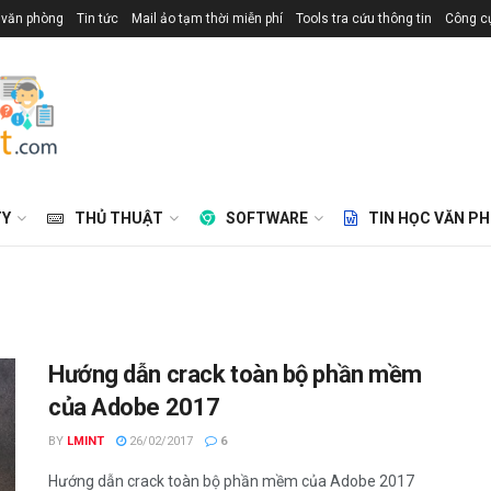
 văn phòng
Tin tức
Mail ảo tạm thời miễn phí
Tools tra cứu thông tin
Công cụ
TY
THỦ THUẬT
SOFTWARE
TIN HỌC VĂN P
Hướng dẫn crack toàn bộ phần mềm
của Adobe 2017
BY
LMINT
26/02/2017
6
Hướng dẫn crack toàn bộ phần mềm của Adobe 2017