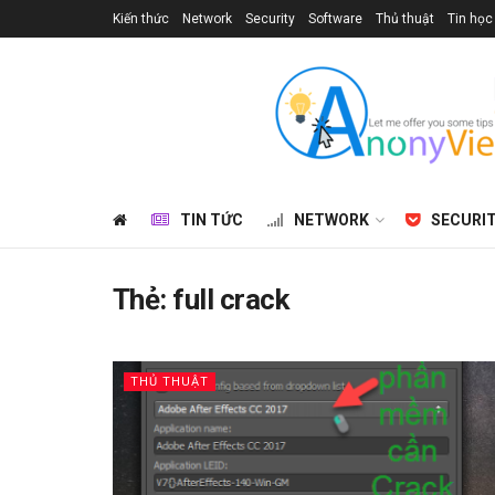
Kiến thức
Network
Security
Software
Thủ thuật
Tin học
TIN TỨC
NETWORK
SECURI
Thẻ:
full crack
THỦ THUẬT