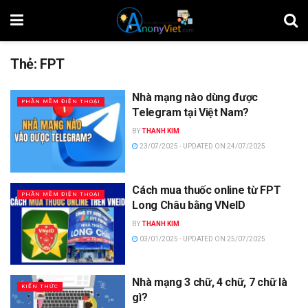
Thẻ:
FPT
Nhà mạng nào dùng được
PHẦN MỀM ĐIỆN THOẠI
Telegram tại Việt Nam?
BY
THANH KIM
23/07/2025 - UPDATED ON 24/07/2025
Cách mua thuốc online từ FPT
PHẦN MỀM ĐIỆN THOẠI
Long Châu bằng VNeID
BY
THANH KIM
03/01/2025 - UPDATED ON 25/07/2025
Nhà mạng 3 chữ, 4 chữ, 7 chữ là
KIẾN THỨC
gì?