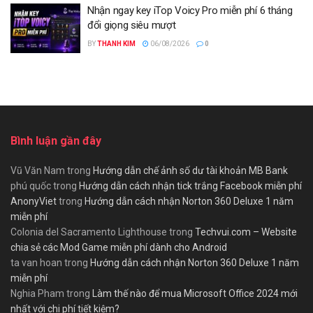
Nhận ngay key iTop Voicy Pro miễn phí 6 tháng
đổi giọng siêu mượt
BY
THANH KIM
06/08/2026
0
Bình luận gần đây
Vũ Văn Nam
trong
Hướng dẫn chế ảnh số dư tài khoản MB Bank
phú quốc
trong
Hướng dẫn cách nhận tick trắng Facebook miễn phí
AnonyViet
trong
Hướng dẫn cách nhận Norton 360 Deluxe 1 năm
miễn phí
Colonia del Sacramento Lighthouse
trong
Techvui.com – Website
chia sẻ các Mod Game miễn phí dành cho Android
ta van hoan
trong
Hướng dẫn cách nhận Norton 360 Deluxe 1 năm
miễn phí
Nghia Pham
trong
Làm thế nào để mua Microsoft Office 2024 mới
nhất với chi phí tiết kiệm?