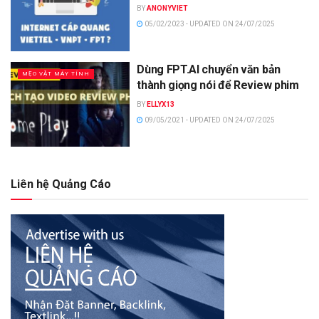
BY
ANONYVIET
05/02/2023 - UPDATED ON 24/07/2025
Dùng FPT.AI chuyển văn bản
MẸO VẶT MÁY TÍNH
thành giọng nói để Review phim
BY
ELLYX13
09/05/2021 - UPDATED ON 24/07/2025
Liên hệ Quảng Cáo