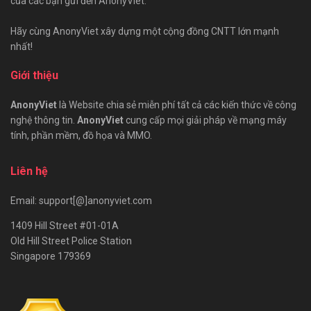
của các bạn gửi đến AnonyViet.
Hãy cùng AnonyViet xây dựng một cộng đồng CNTT lớn mạnh
nhất!
Giới thiệu
AnonyViet
là Website chia sẻ miễn phí tất cả các kiến thức về công
nghệ thông tin.
AnonyViet
cung cấp mọi giải pháp về mạng máy
tính, phần mềm, đồ họa và MMO.
Liên hệ
Email: support[@]anonyviet.com
1409 Hill Street #01-01A
Old Hill Street Police Station
Singapore 179369