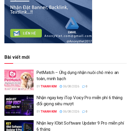
Bài viết mới
PetMatch – Ứng dụng nhận nuôi chó mèo an
toàn, minh bạch
BY
THANH KIM
06/08/2026
0
Nhận ngay key iTop Voicy Pro miễn phí 6 tháng
đổi giọng siêu mượt
BY
THANH KIM
06/08/2026
0
Nhận key IObit Software Updater 9 Pro miễn phí
6 tháng