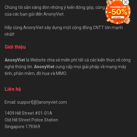
Chúng tôi sẵn sàng đón những ý kiến đóng góp, cũng như bài viết
của các bạn gửi đến AnonyViet.
Hãy cùng AnonyViet xây dựng một cộng đồng CNTT lớn mạnh
nhất!
Giới thiệu
AnonyViet
là Website chia sẻ miễn phí tất cả các kiến thức về công
nghệ thông tin.
AnonyViet
cung cấp mọi giải pháp về mạng máy
tính, phần mềm, đồ họa và MMO.
Liên hệ
Email: support[@]anonyviet.com
1409 Hill Street #01-01A
Old Hill Street Police Station
Singapore 179369