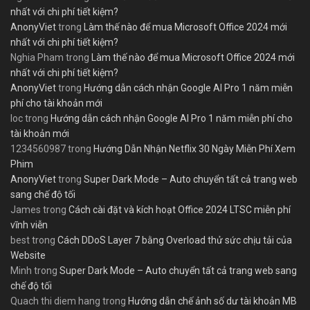
nhất với chi phí tiết kiệm?
AnonyViet
trong
Làm thế nào để mua Microsoft Office 2024 mới
nhất với chi phí tiết kiệm?
Nghia Pham
trong
Làm thế nào để mua Microsoft Office 2024 mới
nhất với chi phí tiết kiệm?
AnonyViet
trong
Hướng dẫn cách nhận Google AI Pro 1 năm miễn
phí cho tài khoản mới
loc
trong
Hướng dẫn cách nhận Google AI Pro 1 năm miễn phí cho
tài khoản mới
1234560987
trong
Hướng Dẫn Nhận Netflix 30 Ngày Miễn Phí Xem
Phim
AnonyViet
trong
Super Dark Mode – Auto chuyển tất cả trang web
sang chế độ tối
James
trong
Cách cài đặt và kích hoạt Office 2024 LTSC miễn phí
vĩnh viễn
best
trong
Cách DDoS Layer 7 bằng Overload thử sức chịu tải của
Website
Minh
trong
Super Dark Mode – Auto chuyển tất cả trang web sang
chế độ tối
Quach thi diem hang
trong
Hướng dẫn chế ảnh số dư tài khoản MB