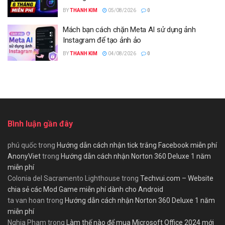
BY
THANH KIM
05/08/2026
0
Mách bạn cách chặn Meta AI sử dụng ảnh
Instagram để tạo ảnh ảo
BY
THANH KIM
04/08/2026
0
Bình luận gần đây
phú quốc
trong
Hướng dẫn cách nhận tick trắng Facebook miễn phí
AnonyViet
trong
Hướng dẫn cách nhận Norton 360 Deluxe 1 năm
miễn phí
Colonia del Sacramento Lighthouse
trong
Techvui.com – Website
chia sẻ các Mod Game miễn phí dành cho Android
ta van hoan
trong
Hướng dẫn cách nhận Norton 360 Deluxe 1 năm
miễn phí
Nghia Pham
trong
Làm thế nào để mua Microsoft Office 2024 mới