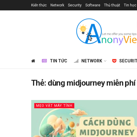
Kiến thức
Network
Security
Software
Thủ thuật
Tin học
TIN TỨC
NETWORK
SECURI
Thẻ:
dùng midjourney miễn phí
MẸO VẶT MÁY TÍNH