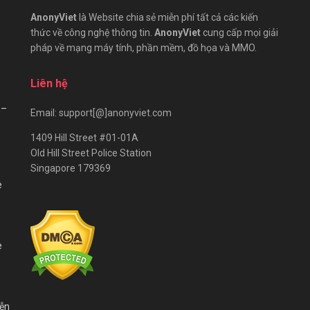
AnonyViet
là Website chia sẻ miễn phí tất cả các kiến
thức về công nghệ thông tin.
AnonyViet
cung cấp mọi giải
pháp về mạng máy tính, phần mềm, đồ họa và MMO.
Liên hệ
 –
Email: support[@]anonyviet.com
1409 Hill Street #01-01A
Old Hill Street Police Station
Singapore 179369
e
e
iễn