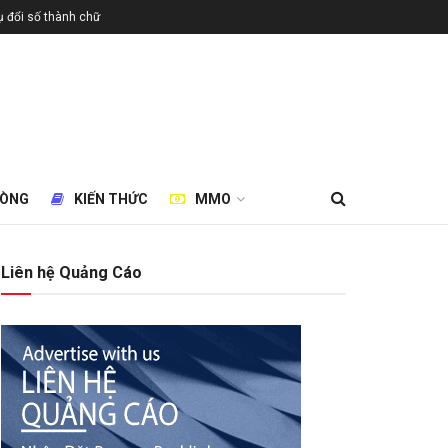
 đổi số thành chữ
HÒNG
KIẾN THỨC
MMO
Liên hệ Quảng Cáo