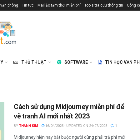
 văn phòng
Tin tức
Mail ảo tạm thời miễn phí
Tools tra cứu thông tin
Công cụ
TY
THỦ THUẬT
SOFTWARE
TIN HỌC VĂN P
Cách sử dụng Midjourney miễn phí để
vẽ tranh AI mới nhất 2023
BY
THANH KIM
16/04/2023 - UPDATED ON 24/07/2025
1
Midjourney hiện nay bắt buộc người dùng phải trả phí mới