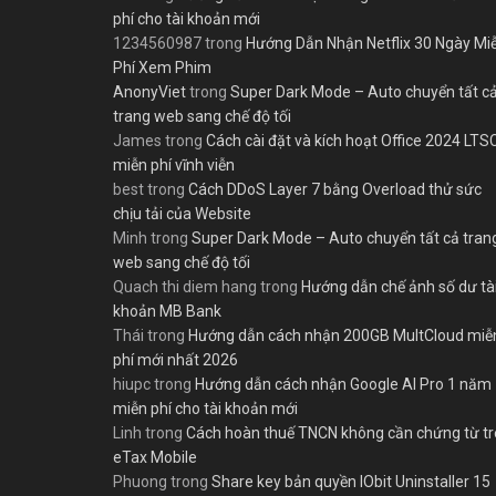
phí cho tài khoản mới
1234560987
trong
Hướng Dẫn Nhận Netflix 30 Ngày Mi
Phí Xem Phim
AnonyViet
trong
Super Dark Mode – Auto chuyển tất c
trang web sang chế độ tối
James
trong
Cách cài đặt và kích hoạt Office 2024 LTS
miễn phí vĩnh viễn
best
trong
Cách DDoS Layer 7 bằng Overload thử sức
chịu tải của Website
Minh
trong
Super Dark Mode – Auto chuyển tất cả tran
web sang chế độ tối
Quach thi diem hang
trong
Hướng dẫn chế ảnh số dư tà
khoản MB Bank
Thái
trong
Hướng dẫn cách nhận 200GB MultCloud miễ
phí mới nhất 2026
hiupc
trong
Hướng dẫn cách nhận Google AI Pro 1 năm
miễn phí cho tài khoản mới
Linh
trong
Cách hoàn thuế TNCN không cần chứng từ t
eTax Mobile
Phuong
trong
Share key bản quyền IObit Uninstaller 15