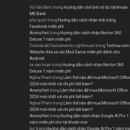
Vũ Văn Nam
trong
Hướng dẫn chế ảnh số dư tài khoản
MB Bank
phú quốc
trong
Hướng dẫn cách nhận tick trắng
Facebook miễn phí
AnonyViet
trong
Hướng dẫn cách nhận Norton 360
Deluxe 1 năm miễn phí
Colonia del Sacramento Lighthouse
trong
Techvui.com
Website chia sẻ các Mod Game miễn phí dành cho
Android
ta van hoan
trong
Hướng dẫn cách nhận Norton 360
Deluxe 1 năm miễn phí
Nghia Pham
trong
Làm thế nào để mua Microsoft Offic
2024 mới nhất với chi phí tiết kiệm?
AnonyViet
trong
Làm thế nào để mua Microsoft Office
2024 mới nhất với chi phí tiết kiệm?
Nghia Pham
trong
Làm thế nào để mua Microsoft Offic
2024 mới nhất với chi phí tiết kiệm?
AnonyViet
trong
Hướng dẫn cách nhận Google AI Pro 1
năm miễn phí cho tài khoản mới
loc
trong
Hướng dẫn cách nhận Google AI Pro 1 năm m