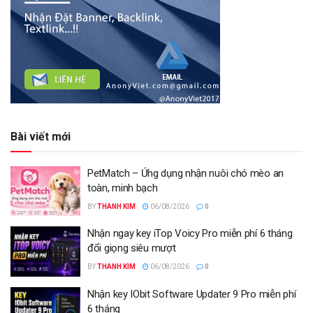
Bài viết mới
PetMatch – Ứng dụng nhận nuôi chó mèo an
toàn, minh bạch
BY
THANH KIM
06/08/2026
0
Nhận ngay key iTop Voicy Pro miễn phí 6 tháng
đổi giọng siêu mượt
BY
THANH KIM
06/08/2026
0
Nhận key IObit Software Updater 9 Pro miễn phí
6 tháng