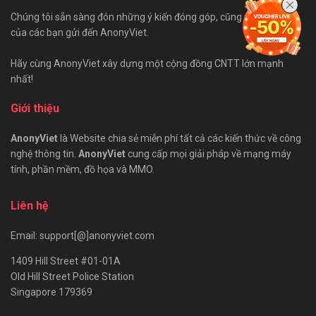
Chúng tôi sẵn sàng đón những ý kiến đóng góp, cũng như bài viết
của các bạn gửi đến AnonyViet.
Hãy cùng AnonyViet xây dựng một cộng đồng CNTT lớn mạnh
nhất!
Giới thiệu
AnonyViet
là Website chia sẻ miễn phí tất cả các kiến thức về công
nghệ thông tin.
AnonyViet
cung cấp mọi giải pháp về mạng máy
tính, phần mềm, đồ họa và MMO.
Liên hệ
Email: support[@]anonyviet.com
1409 Hill Street #01-01A
Old Hill Street Police Station
Singapore 179369