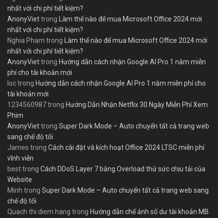
nhất với chi phí tiết kiệm?
AnonyViet
trong
Làm thế nào để mua Microsoft Office 2024 mới
nhất với chi phí tiết kiệm?
Nghia Pham
trong
Làm thế nào để mua Microsoft Office 2024 mới
nhất với chi phí tiết kiệm?
AnonyViet
trong
Hướng dẫn cách nhận Google AI Pro 1 năm miễn
phí cho tài khoản mới
loc
trong
Hướng dẫn cách nhận Google AI Pro 1 năm miễn phí cho
tài khoản mới
1234560987
trong
Hướng Dẫn Nhận Netflix 30 Ngày Miễn Phí Xem
Phim
AnonyViet
trong
Super Dark Mode – Auto chuyển tất cả trang web
sang chế độ tối
James
trong
Cách cài đặt và kích hoạt Office 2024 LTSC miễn phí
vĩnh viễn
best
trong
Cách DDoS Layer 7 bằng Overload thử sức chịu tải của
Website
Minh
trong
Super Dark Mode – Auto chuyển tất cả trang web sang
chế độ tối
Quach thi diem hang
trong
Hướng dẫn chế ảnh số dư tài khoản MB