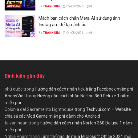
BY
THANH KIM
05/08/2026
0
Mách bạn cách chặn Meta AI sử dụng ảnh
Instagram để tạo ảnh ảo
BY
THANH KIM
04/08/2026
0
Bình luận gần đây
phú quốc
trong
Hướng dẫn cách nhận tick trắng Facebook miễn phí
AnonyViet
trong
Hướng dẫn cách nhận Norton 360 Deluxe 1 năm
miễn phí
Colonia del Sacramento Lighthouse
trong
Techvui.com – Website
chia sẻ các Mod Game miễn phí dành cho Android
ta van hoan
trong
Hướng dẫn cách nhận Norton 360 Deluxe 1 năm
miễn phí
Nghia Pham
trong
Làm thế nào để mua Microsoft Office 2024 mới