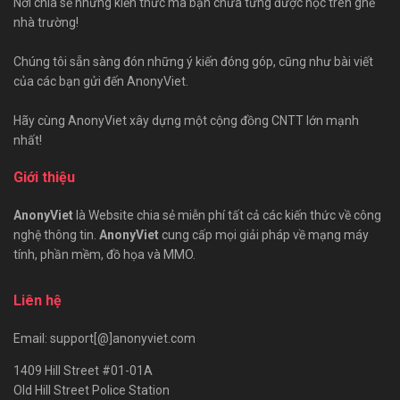
Nơi chia sẻ những kiến thức mà bạn chưa từng được học trên ghế
nhà trường!
Chúng tôi sẵn sàng đón những ý kiến đóng góp, cũng như bài viết
của các bạn gửi đến AnonyViet.
Hãy cùng AnonyViet xây dựng một cộng đồng CNTT lớn mạnh
nhất!
Giới thiệu
AnonyViet
là Website chia sẻ miễn phí tất cả các kiến thức về công
nghệ thông tin.
AnonyViet
cung cấp mọi giải pháp về mạng máy
tính, phần mềm, đồ họa và MMO.
Liên hệ
Email: support[@]anonyviet.com
1409 Hill Street #01-01A
Old Hill Street Police Station