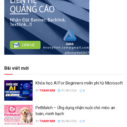
Bài viết mới
Khóa học AI For Beginners miễn phí từ Microsoft
BY
THANH KIM
07/08/2026
0
PetMatch – Ứng dụng nhận nuôi chó mèo an
toàn, minh bạch
BY
THANH KIM
06/08/2026
0