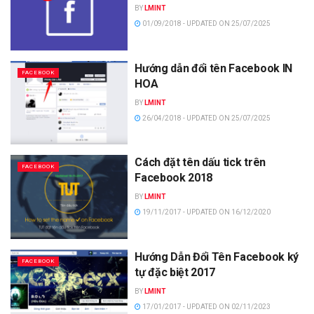
BY
LMINT
01/09/2018 - UPDATED ON 25/07/2025
Hướng dẫn đổi tên Facebook IN
FACEBOOK
HOA
BY
LMINT
26/04/2018 - UPDATED ON 25/07/2025
Cách đặt tên dấu tick trên
FACEBOOK
Facebook 2018
BY
LMINT
19/11/2017 - UPDATED ON 16/12/2020
Hướng Dẫn Đổi Tên Facebook ký
FACEBOOK
tự đặc biệt 2017
BY
LMINT
17/01/2017 - UPDATED ON 02/11/2023