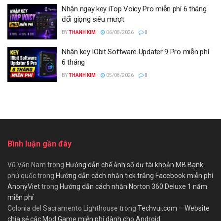
Nhận ngay key iTop Voicy Pro miễn phí 6 tháng
đổi giọng siêu mượt
BY
THANH KIM
06/08/2026
0
Nhận key IObit Software Updater 9 Pro miễn phí
6 tháng
BY
THANH KIM
05/08/2026
0
Bình luận gần đây
Vũ Văn Nam
trong
Hướng dẫn chế ảnh số dư tài khoản MB Bank
phú quốc
trong
Hướng dẫn cách nhận tick trắng Facebook miễn phí
AnonyViet
trong
Hướng dẫn cách nhận Norton 360 Deluxe 1 năm
miễn phí
Colonia del Sacramento Lighthouse
trong
Techvui.com – Website
chia sẻ các Mod Game miễn phí dành cho Android