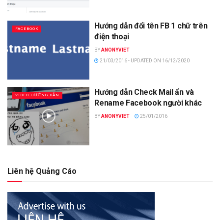
Hướng dẫn đổi tên FB 1 chữ trên
FACEBOOK
điện thoại
BY
ANONYVIET
21/03/2016 - UPDATED ON 16/12/2020
Hướng dẫn Check Mail ẩn và
VIDEO HƯỚNG DẪN
Rename Facebook người khác
BY
ANONYVIET
25/01/2016
Liên hệ Quảng Cáo