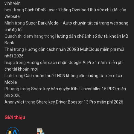
vĩnh viễn
best
trong
Cách DDoS Layer 7 bằng Overload thử sức chịu tải của
Website
Minh
trong
Super Dark Mode – Auto chuyển tất cả trang web sang
chế độ tối
Quach thi diem hang
trong
Hướng dẫn chế ảnh số dư tài khoản MB
Bank
Thái
trong
Hướng dẫn cách nhận 200GB MultCloud miễn phí mới
nhất 2026
hiupc
trong
Hướng dẫn cách nhận Google AI Pro 1 năm miễn phí
cho tài khoản mới
Linh
trong
Cách hoàn thuế TNCN không cần chứng từ trên eTax
Mobile
Phuong
trong
Share key bản quyền IObit Uninstaller 15 PRO miễn
phí 2026
AnonyViet
trong
Share key Driver Booster 13 Pro miễn phí 2026
Giới thiệu