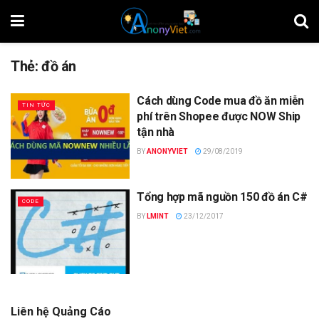
Thẻ:
đồ án
Cách dùng Code mua đồ ăn miễn
TIN TỨC
phí trên Shopee được NOW Ship
tận nhà
BY
ANONYVIET
29/08/2019
Tổng hợp mã nguồn 150 đồ án C#
CODE
BY
LMINT
23/12/2017
Liên hệ Quảng Cáo