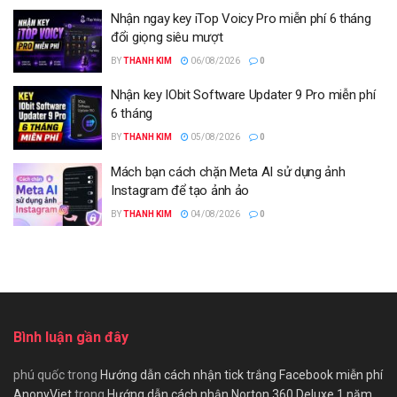
Nhận ngay key iTop Voicy Pro miễn phí 6 tháng
đổi giọng siêu mượt
BY
THANH KIM
06/08/2026
0
Nhận key IObit Software Updater 9 Pro miễn phí
6 tháng
BY
THANH KIM
05/08/2026
0
Mách bạn cách chặn Meta AI sử dụng ảnh
Instagram để tạo ảnh ảo
BY
THANH KIM
04/08/2026
0
Bình luận gần đây
phú quốc
trong
Hướng dẫn cách nhận tick trắng Facebook miễn phí
AnonyViet
trong
Hướng dẫn cách nhận Norton 360 Deluxe 1 năm