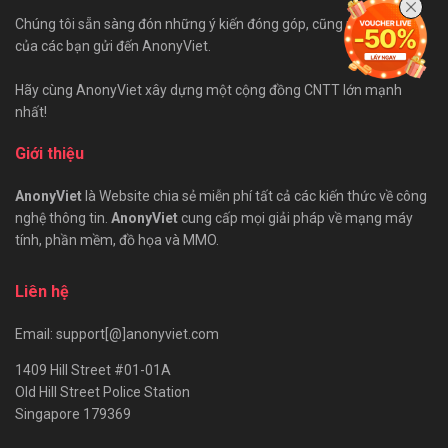
Chúng tôi sẵn sàng đón những ý kiến đóng góp, cũng như bài viết
của các bạn gửi đến AnonyViet.
Hãy cùng AnonyViet xây dựng một cộng đồng CNTT lớn mạnh
nhất!
Giới thiệu
AnonyViet
là Website chia sẻ miễn phí tất cả các kiến thức về công
nghệ thông tin.
AnonyViet
cung cấp mọi giải pháp về mạng máy
tính, phần mềm, đồ họa và MMO.
Liên hệ
Email: support[@]anonyviet.com
1409 Hill Street #01-01A
Old Hill Street Police Station
Singapore 179369