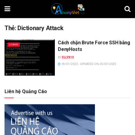
Thẻ:
Dictionary Attack
Cách chặn Brute Force SSH bằng
LINUX
DenyHosts
BY
ELLYX13
18/01/2022 - UPDATED ON 25/07/2025
Liên hệ Quảng Cáo