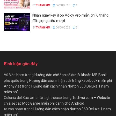
BY
THANH KIM
06/08/2026
0
Nhận ngay key iTop Voicy Pro miễn phí 6 tháng
đổi giọng siêu mượt
BY
THANH KIM
06/08/2026
0
Bình luận gần đây
Vũ Văn Nam
trong
Hướng dẫn chế ảnh số dư tài khoản MB Bank
phú quốc
trong
Hướng dẫn cách nhận tick trắng Facebook miễn phí
AnonyViet
trong
Hướng dẫn cách nhận Norton 360 Deluxe 1 năm
miễn phí
Colonia del Sacramento Lighthouse
trong
Techvui.com – Website
chia sẻ các Mod Game miễn phí dành cho Android
ta van hoan
trong
Hướng dẫn cách nhận Norton 360 Deluxe 1 năm
miễn phí