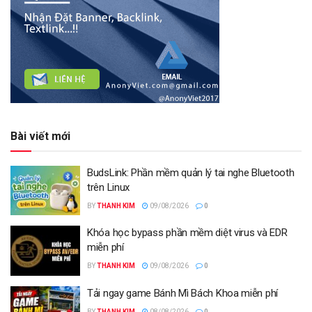
Bài viết mới
BudsLink: Phần mềm quản lý tai nghe Bluetooth
trên Linux
BY
THANH KIM
09/08/2026
0
Khóa học bypass phần mềm diệt virus và EDR
miễn phí
BY
THANH KIM
09/08/2026
0
Tải ngay game Bánh Mì Bách Khoa miễn phí
BY
THANH KIM
08/08/2026
0