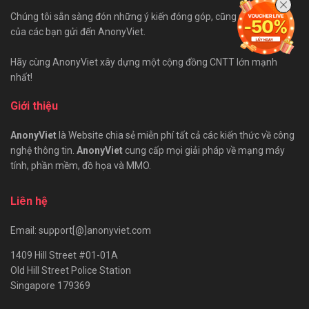
Chúng tôi sẵn sàng đón những ý kiến đóng góp, cũng như bài viết
của các bạn gửi đến AnonyViet.
Hãy cùng AnonyViet xây dựng một cộng đồng CNTT lớn mạnh
nhất!
Giới thiệu
AnonyViet
là Website chia sẻ miễn phí tất cả các kiến thức về công
nghệ thông tin.
AnonyViet
cung cấp mọi giải pháp về mạng máy
tính, phần mềm, đồ họa và MMO.
Liên hệ
Email: support[@]anonyviet.com
1409 Hill Street #01-01A
Old Hill Street Police Station
Singapore 179369