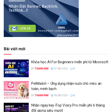
Bài viết mới
Khóa học AI For Beginners miễn phí từ Microsoft
BY
THANH KIM
07/08/2026
0
PetMatch – Ứng dụng nhận nuôi chó mèo an
toàn, minh bạch
BY
THANH KIM
06/08/2026
0
Nhận ngay key iTop Voicy Pro miễn phí 6 tháng
đổi giọng siêu mượt