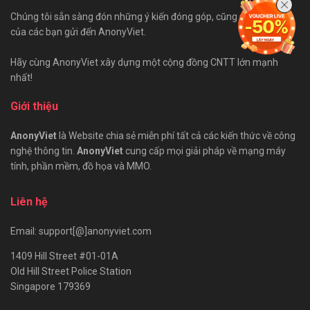
Chúng tôi sẵn sàng đón những ý kiến đóng góp, cũng như bài viết
của các bạn gửi đến AnonyViet.
Hãy cùng AnonyViet xây dựng một cộng đồng CNTT lớn mạnh
nhất!
Giới thiệu
AnonyViet
là Website chia sẻ miễn phí tất cả các kiến thức về công
nghệ thông tin.
AnonyViet
cung cấp mọi giải pháp về mạng máy
tính, phần mềm, đồ họa và MMO.
Liên hệ
Email: support[@]anonyviet.com
1409 Hill Street #01-01A
Old Hill Street Police Station
Singapore 179369