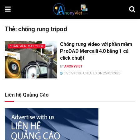
Thẻ:
chống rung tripod
Chống rung video với phần mềm
PHẦN MỀM MÁY TÍNH
ProDAD Mercalli 4.0 bằng 1 cú
click chuột
BY
ANONYVIET
07/07/2018 - UPDATED ON 25/07/2025
Liên hệ Quảng Cáo