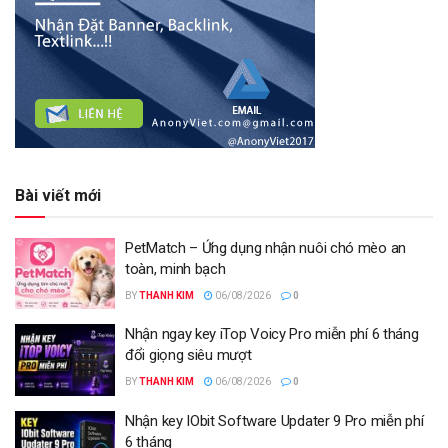
Bài viết mới
PetMatch – Ứng dụng nhận nuôi chó mèo an
toàn, minh bạch
BY
THANH KIM
06/08/2026
0
Nhận ngay key iTop Voicy Pro miễn phí 6 tháng
đổi giọng siêu mượt
BY
THANH KIM
06/08/2026
0
Nhận key IObit Software Updater 9 Pro miễn phí
6 tháng