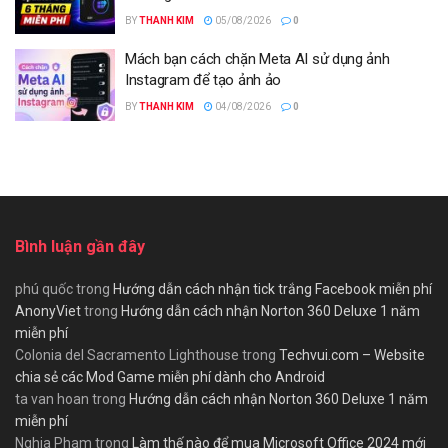
BY
THANH KIM
05/08/2026
0
Mách bạn cách chặn Meta AI sử dụng ảnh
Instagram để tạo ảnh ảo
BY
THANH KIM
04/08/2026
0
Bình luận gần đây
phú quốc
trong
Hướng dẫn cách nhận tick trắng Facebook miễn phí
AnonyViet
trong
Hướng dẫn cách nhận Norton 360 Deluxe 1 năm
miễn phí
Colonia del Sacramento Lighthouse
trong
Techvui.com – Website
chia sẻ các Mod Game miễn phí dành cho Android
ta van hoan
trong
Hướng dẫn cách nhận Norton 360 Deluxe 1 năm
miễn phí
Nghia Pham
trong
Làm thế nào để mua Microsoft Office 2024 mới