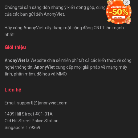
Chúng tôi sẵn sàng đón những ý kiến đóng góp, cũng như bài viết
của các bạn gửi đến AnonyViet.
Hãy cùng AnonyViet xây dựng một cộng đồng CNTT lớn mạnh
nhất!
Giới thiệu
AnonyViet
là Website chia sẻ miễn phí tất cả các kiến thức về công
nghệ thông tin.
AnonyViet
cung cấp mọi giải pháp về mạng máy
tính, phần mềm, đồ họa và MMO.
Liên hệ
Email: support[@]anonyviet.com
1409 Hill Street #01-01A
Old Hill Street Police Station
Singapore 179369