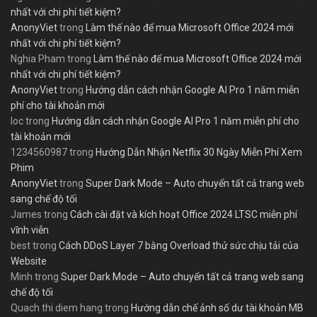
nhất với chi phí tiết kiệm?
AnonyViet
trong
Làm thế nào để mua Microsoft Office 2024 mới
nhất với chi phí tiết kiệm?
Nghia Pham
trong
Làm thế nào để mua Microsoft Office 2024 mới
nhất với chi phí tiết kiệm?
AnonyViet
trong
Hướng dẫn cách nhận Google AI Pro 1 năm miễn
phí cho tài khoản mới
loc
trong
Hướng dẫn cách nhận Google AI Pro 1 năm miễn phí cho
tài khoản mới
1234560987
trong
Hướng Dẫn Nhận Netflix 30 Ngày Miễn Phí Xem
Phim
AnonyViet
trong
Super Dark Mode – Auto chuyển tất cả trang web
sang chế độ tối
James
trong
Cách cài đặt và kích hoạt Office 2024 LTSC miễn phí
vĩnh viễn
best
trong
Cách DDoS Layer 7 bằng Overload thử sức chịu tải của
Website
Minh
trong
Super Dark Mode – Auto chuyển tất cả trang web sang
chế độ tối
Quach thi diem hang
trong
Hướng dẫn chế ảnh số dư tài khoản MB