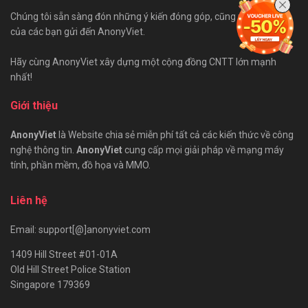
Chúng tôi sẵn sàng đón những ý kiến đóng góp, cũng như bài viết
của các bạn gửi đến AnonyViet.
Hãy cùng AnonyViet xây dựng một cộng đồng CNTT lớn mạnh
nhất!
Giới thiệu
AnonyViet
là Website chia sẻ miễn phí tất cả các kiến thức về công
nghệ thông tin.
AnonyViet
cung cấp mọi giải pháp về mạng máy
tính, phần mềm, đồ họa và MMO.
Liên hệ
Email: support[@]anonyviet.com
1409 Hill Street #01-01A
Old Hill Street Police Station
Singapore 179369