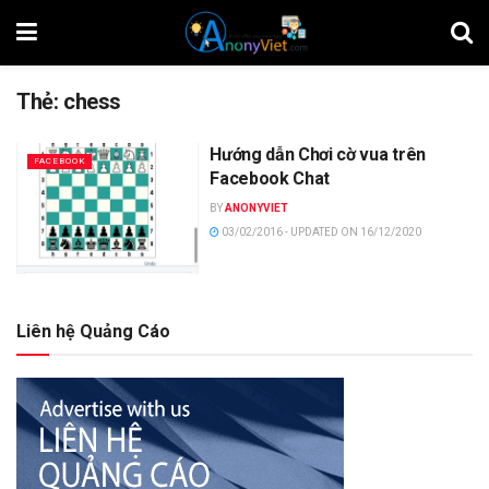
Thẻ:
chess
Hướng dẫn Chơi cờ vua trên
FACEBOOK
Facebook Chat
BY
ANONYVIET
03/02/2016 - UPDATED ON 16/12/2020
Liên hệ Quảng Cáo