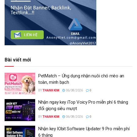
Bài viết mới
PetMatch – Ứng dụng nhận nuôi chó mèo an
toàn, minh bạch
BY
THANH KIM
06/08/2026
0
Nhận ngay key iTop Voicy Pro miễn phí 6 tháng
đổi giọng siêu mượt
BY
THANH KIM
06/08/2026
0
Nhận key IObit Software Updater 9 Pro miễn phí
6 tháng