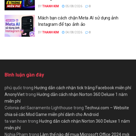
BY
THANH KIM
05/08/2026
0
Mách bạn cách chặn Meta AI sử dụng ảnh
Instagram để tạo ảnh ảo
BY
THANH KIM
04/08/2026
0
Bình luận gần đây
phú quốc
trong
Hướng dẫn cách nhận tick trắng Facebook miễn phí
AnonyViet
trong
Hướng dẫn cách nhận Norton 360 Deluxe 1 năm
miễn phí
Colonia del Sacramento Lighthouse
trong
Techvui.com – Website
chia sẻ các Mod Game miễn phí dành cho Android
ta van hoan
trong
Hướng dẫn cách nhận Norton 360 Deluxe 1 năm
miễn phí
Nghia Pham
trong
Làm thế nào để mua Microsoft Office 2024 mới