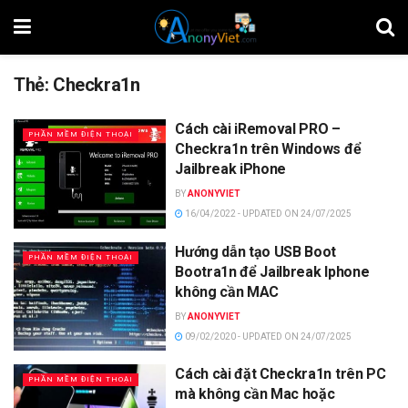
Thẻ:
Checkra1n
Cách cài iRemoval PRO –
PHẦN MỀM ĐIỆN THOẠI
Checkra1n trên Windows để
Jailbreak iPhone
BY
ANONYVIET
16/04/2022 - UPDATED ON 24/07/2025
Hướng dẫn tạo USB Boot
PHẦN MỀM ĐIỆN THOẠI
Bootra1n để Jailbreak Iphone
không cần MAC
BY
ANONYVIET
09/02/2020 - UPDATED ON 24/07/2025
Cách cài đặt Checkra1n trên PC
PHẦN MỀM ĐIỆN THOẠI
mà không cần Mac hoặc