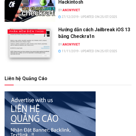
Hackintosh
BY
ANONYVIET
27/12/2019 - UPDATED ON 25/07/2025
Hướng dẫn cách Jailbreak iOS 13
PHẦN MỀM ĐIỆN THOẠI
bằng Checkra1n
BY
ANONYVIET
11/11/2019 - UPDATED ON 25/07/2025
Liên hệ Quảng Cáo