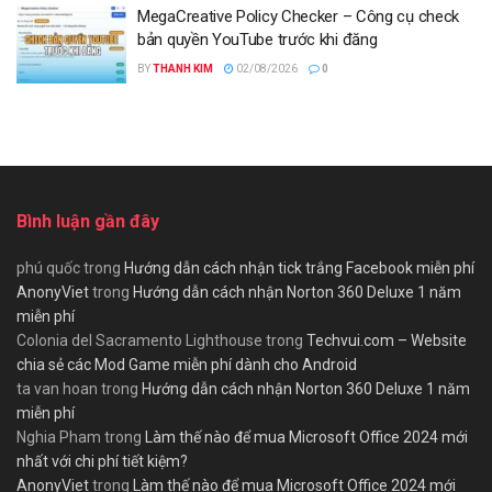
MegaCreative Policy Checker – Công cụ check
bản quyền YouTube trước khi đăng
BY
THANH KIM
02/08/2026
0
Bình luận gần đây
phú quốc
trong
Hướng dẫn cách nhận tick trắng Facebook miễn phí
AnonyViet
trong
Hướng dẫn cách nhận Norton 360 Deluxe 1 năm
miễn phí
Colonia del Sacramento Lighthouse
trong
Techvui.com – Website
chia sẻ các Mod Game miễn phí dành cho Android
ta van hoan
trong
Hướng dẫn cách nhận Norton 360 Deluxe 1 năm
miễn phí
Nghia Pham
trong
Làm thế nào để mua Microsoft Office 2024 mới
nhất với chi phí tiết kiệm?
AnonyViet
trong
Làm thế nào để mua Microsoft Office 2024 mới