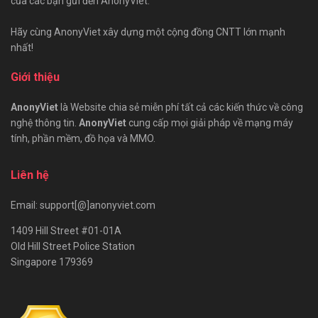
của các bạn gửi đến AnonyViet.
Hãy cùng AnonyViet xây dựng một cộng đồng CNTT lớn mạnh
nhất!
Giới thiệu
AnonyViet
là Website chia sẻ miễn phí tất cả các kiến thức về công
nghệ thông tin.
AnonyViet
cung cấp mọi giải pháp về mạng máy
tính, phần mềm, đồ họa và MMO.
Liên hệ
Email: support[@]anonyviet.com
1409 Hill Street #01-01A
Old Hill Street Police Station
Singapore 179369