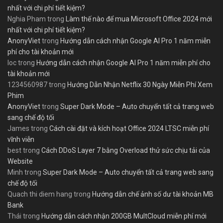
nhất với chi phí tiết kiệm?
Nghia Pham
trong
Làm thế nào để mua Microsoft Office 2024 mới
nhất với chi phí tiết kiệm?
AnonyViet
trong
Hướng dẫn cách nhận Google AI Pro 1 năm miễn
phí cho tài khoản mới
loc
trong
Hướng dẫn cách nhận Google AI Pro 1 năm miễn phí cho
tài khoản mới
1234560987
trong
Hướng Dẫn Nhận Netflix 30 Ngày Miễn Phí Xem
Phim
AnonyViet
trong
Super Dark Mode – Auto chuyển tất cả trang web
sang chế độ tối
James
trong
Cách cài đặt và kích hoạt Office 2024 LTSC miễn phí
vĩnh viễn
best
trong
Cách DDoS Layer 7 bằng Overload thử sức chịu tải của
Website
Minh
trong
Super Dark Mode – Auto chuyển tất cả trang web sang
chế độ tối
Quach thi diem hang
trong
Hướng dẫn chế ảnh số dư tài khoản MB
Bank
Thái
trong
Hướng dẫn cách nhận 200GB MultCloud miễn phí mới