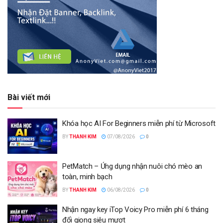
Bài viết mới
Khóa học AI For Beginners miễn phí từ Microsoft
BY
THANH KIM
07/08/2026
0
PetMatch – Ứng dụng nhận nuôi chó mèo an
toàn, minh bạch
BY
THANH KIM
06/08/2026
0
Nhận ngay key iTop Voicy Pro miễn phí 6 tháng
đổi giọng siêu mượt