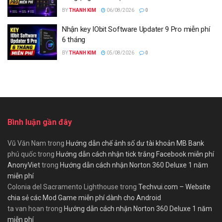
BY
THANH KIM
06/08/2026
0
Nhận key IObit Software Updater 9 Pro miễn phí
6 tháng
BY
THANH KIM
05/08/2026
0
Bình luận gần đây
Vũ Văn Nam
trong
Hướng dẫn chế ảnh số dư tài khoản MB Bank
phú quốc
trong
Hướng dẫn cách nhận tick trắng Facebook miễn phí
AnonyViet
trong
Hướng dẫn cách nhận Norton 360 Deluxe 1 năm
miễn phí
Colonia del Sacramento Lighthouse
trong
Techvui.com – Website
chia sẻ các Mod Game miễn phí dành cho Android
ta van hoan
trong
Hướng dẫn cách nhận Norton 360 Deluxe 1 năm
miễn phí