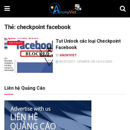
Thẻ:
checkpoint facebook
Tut Unlock các loại Checkpoint
FACEBOOK
Facebook
BY
ANONYVIET
09/07/2017 - UPDATED ON 16/12/2020
Liên hệ Quảng Cáo