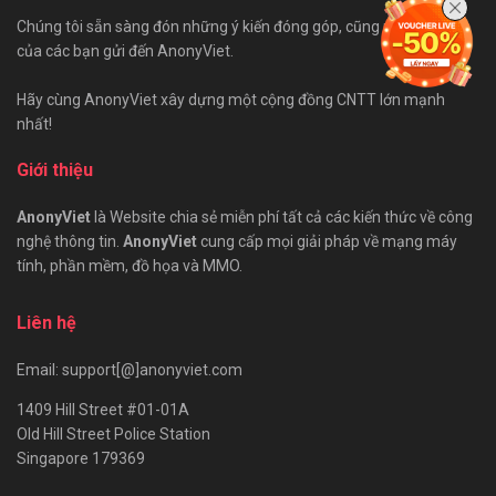
Chúng tôi sẵn sàng đón những ý kiến đóng góp, cũng như bài viết
của các bạn gửi đến AnonyViet.
Hãy cùng AnonyViet xây dựng một cộng đồng CNTT lớn mạnh
nhất!
Giới thiệu
AnonyViet
là Website chia sẻ miễn phí tất cả các kiến thức về công
nghệ thông tin.
AnonyViet
cung cấp mọi giải pháp về mạng máy
tính, phần mềm, đồ họa và MMO.
Liên hệ
Email: support[@]anonyviet.com
1409 Hill Street #01-01A
Old Hill Street Police Station
Singapore 179369