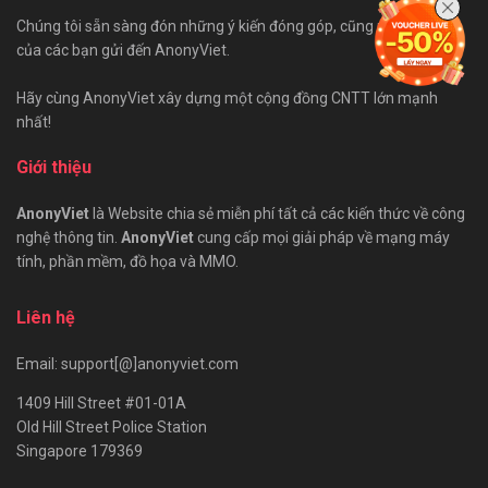
Chúng tôi sẵn sàng đón những ý kiến đóng góp, cũng như bài viết
của các bạn gửi đến AnonyViet.
Hãy cùng AnonyViet xây dựng một cộng đồng CNTT lớn mạnh
nhất!
Giới thiệu
AnonyViet
là Website chia sẻ miễn phí tất cả các kiến thức về công
nghệ thông tin.
AnonyViet
cung cấp mọi giải pháp về mạng máy
tính, phần mềm, đồ họa và MMO.
Liên hệ
Email: support[@]anonyviet.com
1409 Hill Street #01-01A
Old Hill Street Police Station
Singapore 179369