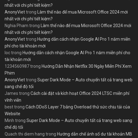
nhất với chi phí tiết kiệm?
AnonyViet
trong
Làm thế nào để mua Microsoft Office 2024 mới
nhất với chi phí tiết kiệm?
Nghia Pham
trong
Làm thế nào để mua Microsoft Office 2024 mới
nhất với chi phí tiết kiệm?
AnonyViet
trong
Hướng dẫn cách nhận Google AI Pro 1 năm miễn
phí cho tài khoản mới
loc
trong
Hướng dẫn cách nhận Google AI Pro 1 năm miễn phí cho
tài khoản mới
1234560987
trong
Hướng Dẫn Nhận Netflix 30 Ngày Miễn Phí Xem
Phim
AnonyViet
trong
Super Dark Mode – Auto chuyển tất cả trang web
sang chế độ tối
James
trong
Cách cài đặt và kích hoạt Office 2024 LTSC miễn phí
vĩnh viễn
best
trong
Cách DDoS Layer 7 bằng Overload thử sức chịu tải của
Website
Minh
trong
Super Dark Mode – Auto chuyển tất cả trang web sang
chế độ tối
Quach thi diem hang
trong
Hướng dẫn chế ảnh số dư tài khoản MB