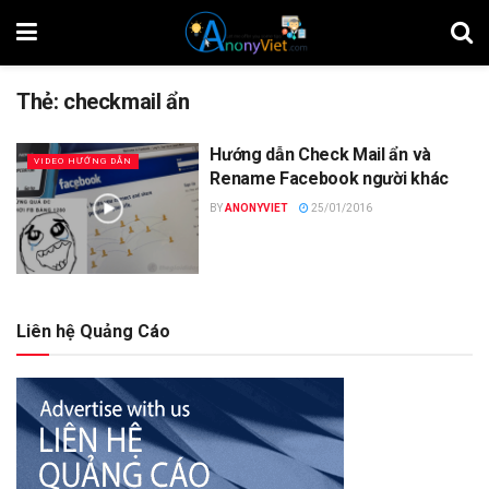
Thẻ:
checkmail ẩn
Hướng dẫn Check Mail ẩn và
VIDEO HƯỚNG DẪN
Rename Facebook người khác
BY
ANONYVIET
25/01/2016
Liên hệ Quảng Cáo