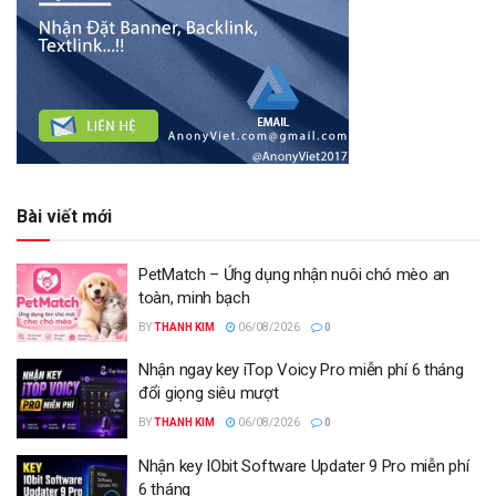
Bài viết mới
PetMatch – Ứng dụng nhận nuôi chó mèo an
toàn, minh bạch
BY
THANH KIM
06/08/2026
0
Nhận ngay key iTop Voicy Pro miễn phí 6 tháng
đổi giọng siêu mượt
BY
THANH KIM
06/08/2026
0
Nhận key IObit Software Updater 9 Pro miễn phí
6 tháng