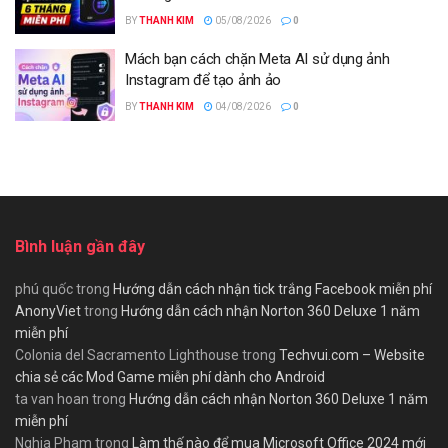
BY
THANH KIM
05/08/2026
0
Mách bạn cách chặn Meta AI sử dụng ảnh
Instagram để tạo ảnh ảo
BY
THANH KIM
04/08/2026
0
Bình luận gần đây
phú quốc
trong
Hướng dẫn cách nhận tick trắng Facebook miễn phí
AnonyViet
trong
Hướng dẫn cách nhận Norton 360 Deluxe 1 năm
miễn phí
Colonia del Sacramento Lighthouse
trong
Techvui.com – Website
chia sẻ các Mod Game miễn phí dành cho Android
ta van hoan
trong
Hướng dẫn cách nhận Norton 360 Deluxe 1 năm
miễn phí
Nghia Pham
trong
Làm thế nào để mua Microsoft Office 2024 mới