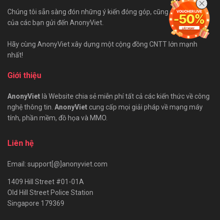
Chúng tôi sẵn sàng đón những ý kiến đóng góp, cũng như bài viết
của các bạn gửi đến AnonyViet.
Hãy cùng AnonyViet xây dựng một cộng đồng CNTT lớn mạnh
nhất!
Giới thiệu
AnonyViet
là Website chia sẻ miễn phí tất cả các kiến thức về công
nghệ thông tin.
AnonyViet
cung cấp mọi giải pháp về mạng máy
tính, phần mềm, đồ họa và MMO.
Liên hệ
Email: support[@]anonyviet.com
1409 Hill Street #01-01A
Old Hill Street Police Station
Singapore 179369