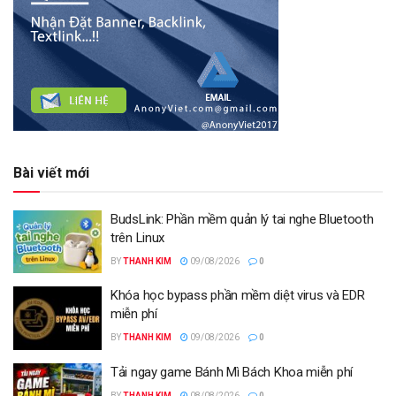
Bài viết mới
BudsLink: Phần mềm quản lý tai nghe Bluetooth
trên Linux
BY
THANH KIM
09/08/2026
0
Khóa học bypass phần mềm diệt virus và EDR
miễn phí
BY
THANH KIM
09/08/2026
0
Tải ngay game Bánh Mì Bách Khoa miễn phí
BY
THANH KIM
08/08/2026
0