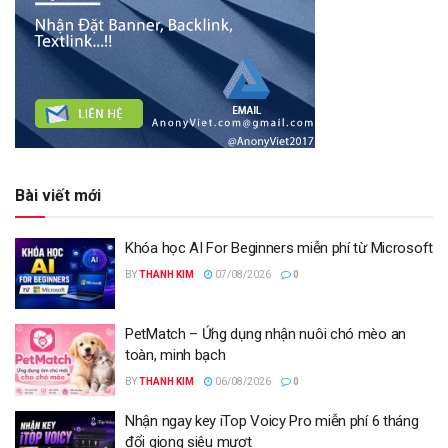
Bài viết mới
Khóa học AI For Beginners miễn phí từ Microsoft
BY
THANH KIM
07/08/2026
0
PetMatch – Ứng dụng nhận nuôi chó mèo an
toàn, minh bạch
BY
THANH KIM
06/08/2026
0
Nhận ngay key iTop Voicy Pro miễn phí 6 tháng
đổi giọng siêu mượt