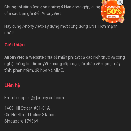
Chúng tôi sẵn sàng đón những ý kiến đóng góp, cũng như bài viết
của các bạn gửi đến AnonyViet.
Hãy cùng AnonyViet xây dựng một cộng đồng CNTT lớn mạnh
nhất!
Giới thiệu
AnonyViet
là Website chia sẻ miễn phí tất cả các kiến thức về công
nghệ thông tin.
AnonyViet
cung cấp mọi giải pháp về mạng máy
tính, phần mềm, đồ họa và MMO.
Liên hệ
Email: support[@]anonyviet.com
1409 Hill Street #01-01A
Old Hill Street Police Station
Singapore 179369