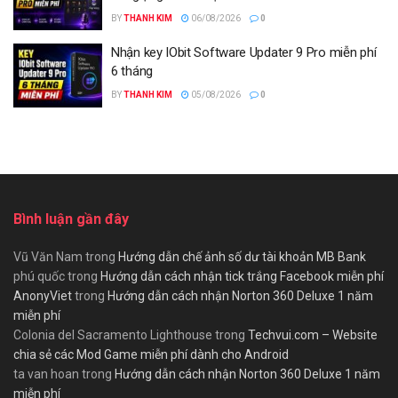
BY
THANH KIM
06/08/2026
0
Nhận key IObit Software Updater 9 Pro miễn phí
6 tháng
BY
THANH KIM
05/08/2026
0
Bình luận gần đây
Vũ Văn Nam
trong
Hướng dẫn chế ảnh số dư tài khoản MB Bank
phú quốc
trong
Hướng dẫn cách nhận tick trắng Facebook miễn phí
AnonyViet
trong
Hướng dẫn cách nhận Norton 360 Deluxe 1 năm
miễn phí
Colonia del Sacramento Lighthouse
trong
Techvui.com – Website
chia sẻ các Mod Game miễn phí dành cho Android
ta van hoan
trong
Hướng dẫn cách nhận Norton 360 Deluxe 1 năm
miễn phí